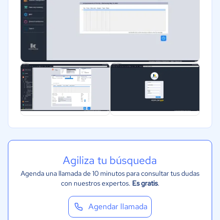
Automotriz
Comercio Electrónico
Ventas y servicios
Tecnología
Metales y Minería
Recursos Humanos
Gastronomía
Aeroespacial y defensa
Turismo
Contabilidad
Agiliza tu búsqueda
Moda y textiles
Agenda una llamada de 10 minutos para consultar tus dudas
con nuestros expertos.
Es gratis
.
Agendar llamada