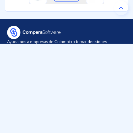
Ayudamos a empresas de Colombia a tomar decisiones
informadas sobre la elección de sus herramientas digitales.
Nuestra empresa
Proveedores
Contáctanos
Selecciona tu país:
Colombia