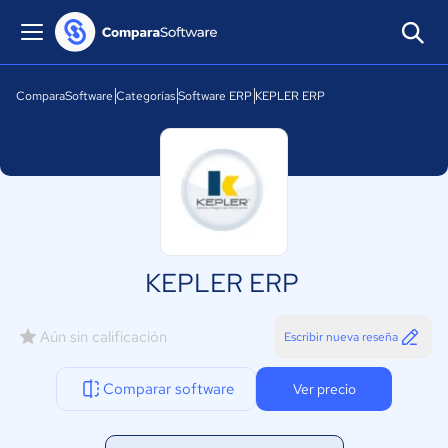
ComparaSoftware
Categorías
Software ERP
KEPLER ERP
KEPLER ERP
Aún sin calificación
Escribir nueva reseña
Comparar software
Ver precio