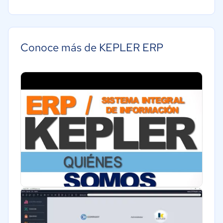
Pequeña: 10 a 49 trabajadores
Agricultura
Mediana: 50 a 249 trabajadores
Farmacéutica
Bienes raíces
Conoce más de KEPLER ERP
Minorista
Software / TI
Telecomunicaciones
Financiera
Alimentaria
Salud
Manufactura
ONG
Gobierno
Transporte y logística
Marketing y Comunicación