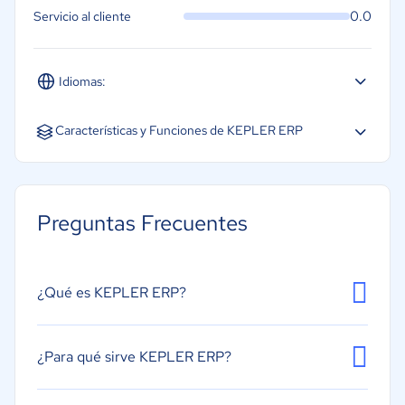
0.0
Servicio al cliente
Idiomas:
Español
Inglés
Características y Funciones de KEPLER ERP
Gestión de almacén
Gestión de cadena de suministro
Preguntas Frecuentes
Gestión de órdenes de compra
Gestión financiera
Creación de informes/análisis
¿Qué es KEPLER ERP?
Gestión de inventarios
Gestión de la distribución
¿Para qué sirve KEPLER ERP?
Gestión de pedidos