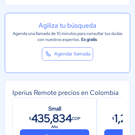
Agiliza tu búsqueda
Agenda una llamada de 10 minutos para consultar tus dudas
con nuestros expertos.
Es gratis
.
Agendar llamada
Iperius Remote precios en Colombia
Small
M
435,834
1,22
COP
$
$
Año