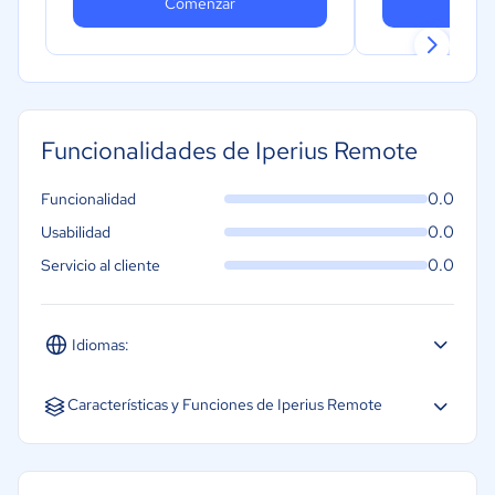
Comenzar
Co
Funcionalidades de Iperius Remote
0.0
Funcionalidad
0.0
Usabilidad
0.0
Servicio al cliente
Idiomas:
Español
Inglés
Portugués
Características y Funciones de Iperius Remote
Acceso a varios monitores
Acceso móvil