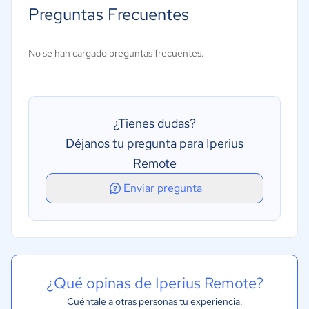
Preguntas Frecuentes
Acceso remoto
Chat en tiempo real
No se han cargado preguntas frecuentes.
Control de acceso
Transferencia de archivos
Uso compartido de archivos
¿Tienes dudas?
Uso compartido de la pantalla
Déjanos tu pregunta para Iperius
Remote
Enviar pregunta
¿Qué opinas de Iperius Remote?
Cuéntale a otras personas tu experiencia.