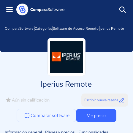
ComparaSoftware
Categorías
Software de Acceso Remoto
Iperius Remote
Iperius Remote
Aún sin calificación
Escribir nueva reseña
Comparar software
Ver precio
Información general
Planes y precios
Funcionalidades