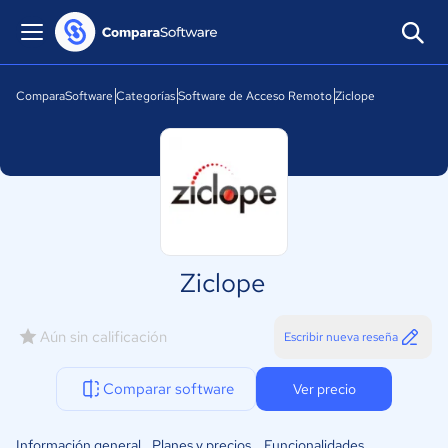
ComparaSoftware
Categorías
Software de Acceso Remoto
Ziclope
Ziclope
Aún sin calificación
Escribir nueva reseña
Comparar software
Ver precio
Información general
Planes y precios
Funcionalidades