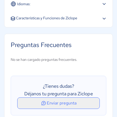
Idiomas:
Español
Características y Funciones de Ziclope
Acceso a varios monitores
Acceso móvil
Preguntas Frecuentes
Acceso remoto
Chat en tiempo real
No se han cargado preguntas frecuentes.
Colaboración
Transferencia de archivos
Uso compartido de archivos
¿Tienes dudas?
Déjanos tu pregunta para Ziclope
Enviar pregunta