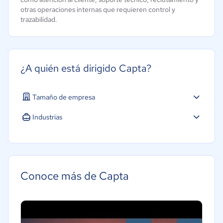
otras operaciones internas que requieren control y
trazabilidad.
¿A quién está dirigido Capta?
Tamaño de empresa
Mediana: 50 a 249 trabajadores
Industrias
Grande: Más de 250 trabajadores
Construcción
Educación
Energía
Conoce más de Capta
Hotelería / Viajes
Seguros
Bienes raíces