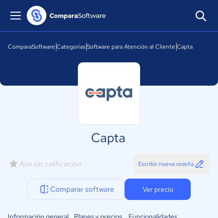
ComparaSoftware
Categorías
Software para Atención al Cliente
Capta
Capta
Aún sin calificación
Escribir nueva reseña
Comparar software
Ver precio
Información general
Planes y precios
Funcionalidades