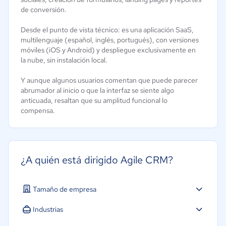
de conversión.
Desde el punto de vista técnico: es una aplicación SaaS,
multilenguaje (español, inglés, portugués), con versiones
móviles (iOS y Android) y despliegue exclusivamente en
la nube, sin instalación local.
Y aunque algunos usuarios comentan que puede parecer
abrumador al inicio o que la interfaz se siente algo
anticuada, resaltan que su amplitud funcional lo
compensa.
¿A quién está dirigido Agile CRM?
Tamaño de empresa
Micro: 1 a 9 trabajadores
Industrias
Pequeña: 10 a 49 trabajadores