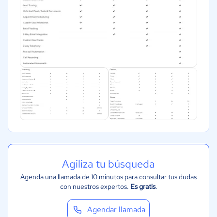
Salud
Manufactura
ONG
Gobierno
Transporte y logística
Marketing y Comunicación
Automotriz
Comercio Electrónico
Ventas y servicios
Tecnología
Metales y Minería
Agiliza tu búsqueda
Recursos Humanos
Agenda una llamada de 10 minutos para consultar tus dudas
con nuestros expertos.
Es gratis
.
Gastronomía
Aeroespacial y defensa
Agendar llamada