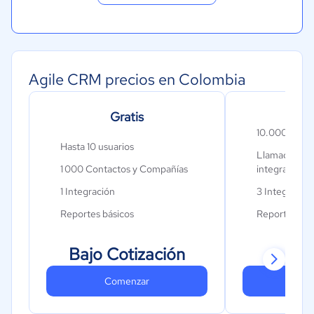
Turismo
Contabilidad
Moda y textiles
Agile CRM precios en Colombia
Gratis
B
10.000 Cont
Hasta 10 usuarios
Llamadas entr
1 000 Contactos y Compañías
integradas a
1 Integración
3 Integracio
Reportes básicos
Reportes bás
$
Bajo Cotización
Comenzar
Co