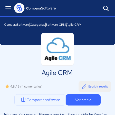
ComparaSoftware
Categorías
Software CRM
Agile CRM
Agile CRM
4.8 / 5
(4 comentarios)
Escribir reseña
Comparar software
Ver precio
Información general
Planes y precios
Funcionalidades
Reseñas