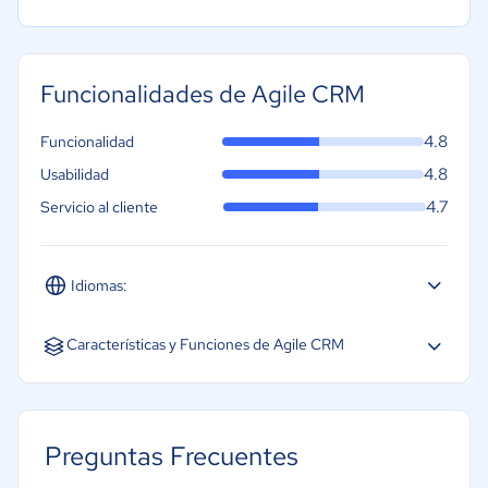
Funcionalidades de Agile CRM
4.8
Funcionalidad
4.8
Usabilidad
4.7
Servicio al cliente
Idiomas:
Español
Inglés
Portugués
Características y Funciones de Agile CRM
Acceso Móvil
Almacenamiento de Documentos
Preguntas Frecuentes
Integración de automatización de marketing