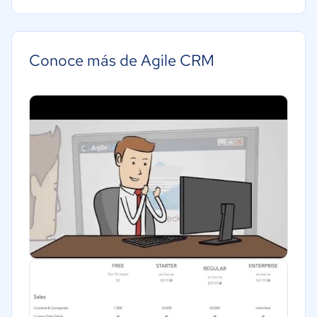
Agricultura
Mediana: 50 a 249 trabajadores
Construcción
Educación
Conoce más de Agile CRM
Energía
Hotelería / Viajes
Seguros
Legales
Farmacéutica
Bienes raíces
Minorista
Software / TI
Telecomunicaciones
Financiera
Alimentaria