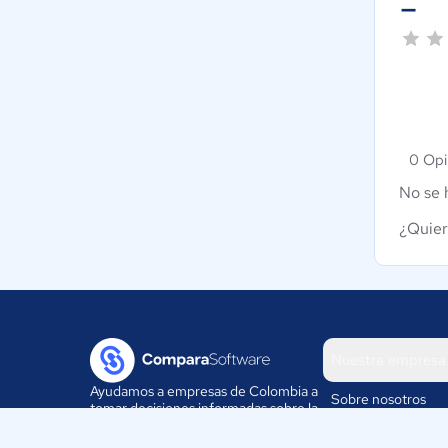
-
0 Opi
No se 
¿Quier
Nuestra empresa
Ayudamos a empresas de Colombia a
Sobre nosotros
tomar decisiones informadas sobre la
elección de sus herramientas
Blog
digitales.