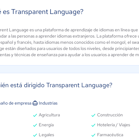
 es Transparent Language?
rent Language es una plataforma de aprendizaje de idiomas en línea que 
udar a las personas a aprender idiomas extranjeros. La plataforma ofrec
ora
español y francés, hasta idiomas menos conocidos como el mongol, el swahi
Pimsleur
e están diseñados para usuarios de todos los niveles, desde principiantes
ún sin
0 / 5
entas y técnicas de enseñanza para ayudar a los usuarios a aprender de m
alificación
ién está dirigido Transparent Language?
año de empresa
Industrias
Agricultura
Construcción
Energía
Hotelería / Viajes
Legales
Farmacéutica