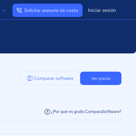
Iniciar sesión
s
Solicitar asesoría sin costo
Ver mi perfil
Cerrar sesión
Comparar software
Ver precio
¿Por qué es gratis ComparaSoftware?
facilitar la conexión