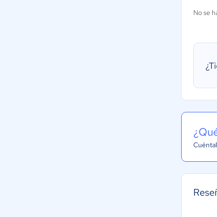
No se h
¿T
¿Qué
Cuéntal
Rese