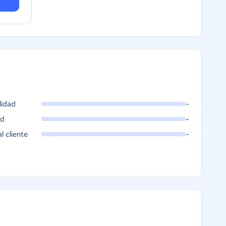
lidad
-
ad
-
al cliente
-