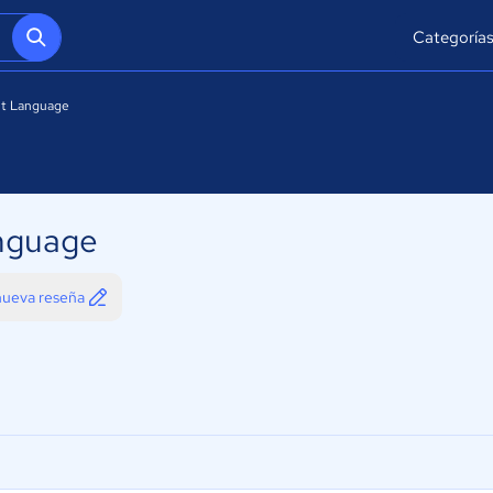
Categoría
nt Language
nguage
 nueva reseña