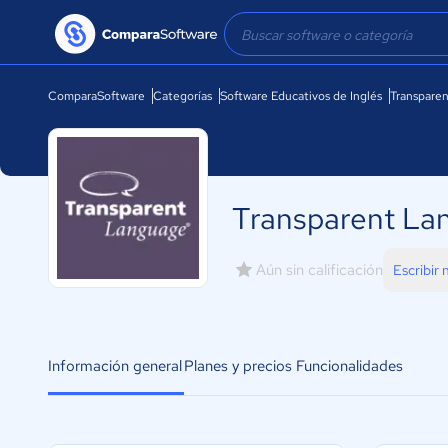
ComparaSoftware
Categorías
Software Educativos de Inglés
Transpare
Transparent La
Aún sin calificación
Escribir
Información general
Planes y precios
Funcionalidades