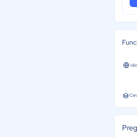
Func
Idi
Car
Preg