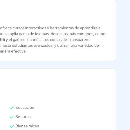
ofrece cursos interactivos y herramientas de aprendizaje
e una amplia gama de idiomas, desde los más comunes, como
FluentU
li y el gaélico irlandés. Los cursos de Transparent
 hasta estudiantes avanzados, y utilizan una variedad de
Aún sin
anera efectiva.
calificación
Educación
Seguros
Bienes raíces