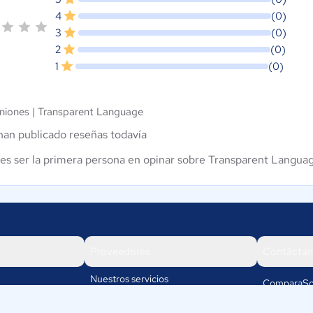
4
(0)
3
(0)
2
(0)
1
(0)
niones |
Transparent Language
han publicado reseñas todavía
es ser la primera persona en opinar sobre Transparent Langua
Proveedores
Contáctan
Nuestros servicios
ComparaSo
Av. Cra 19
Iniciar sesión