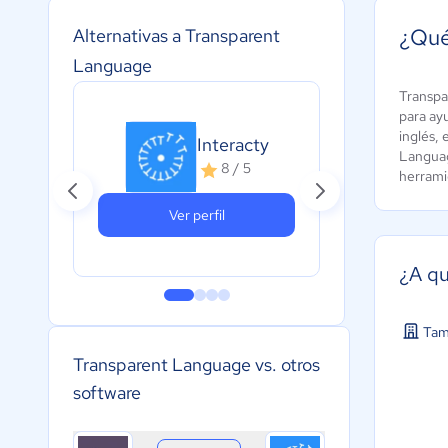
¿Qué
Alternativas a Transparent
Language
Transpa
para ay
Pap
inglés, 
Interacty
Languag
A
8 / 5
herrami
c
Ver perfil
¿A qu
Tam
Transparent Language vs. otros
software