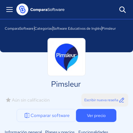
ComparaSoftware
Categorías
Software Educativos de Inglés
Pimsleur
Pimsleur
Aún sin calificación
Escribir nueva reseña
Comparar software
Ver precio
Información general
Planes y precios
Funcionalidades