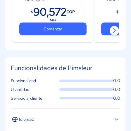
90,572
95
COP
$
$
Mes
Comenzar
Co
Funcionalidades de Pimsleur
0.0
Funcionalidad
0.0
Usabilidad
0.0
Servicio al cliente
Idiomas: