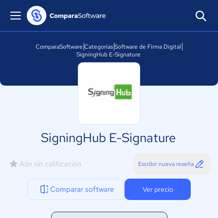
ComparaSoftware
Categorías
Software de Firma Digital
SigningHub E-Signature
SigningHub E-Signature
Aún sin calificación
Escribir nueva reseña
Comparar software
Ver precio