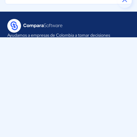
Ayudamos a empresas de Colombia a tomar decisiones
informadas sobre la elección de sus herramientas digitales.
Nuestra empresa
Proveedores
Contáctanos
Selecciona tu país:
Colombia