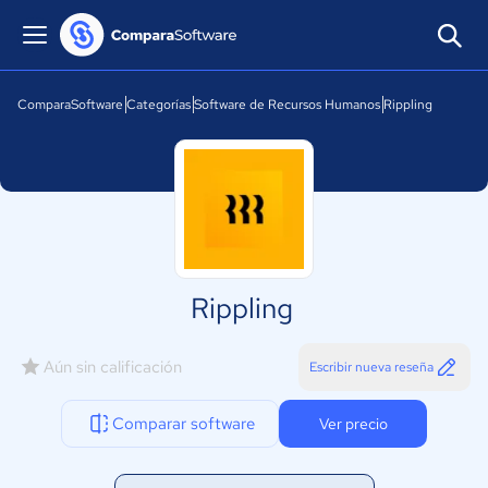
ComparaSoftware
Categorías
Software de Recursos Humanos
Rippling
Rippling
Aún sin calificación
Escribir nueva reseña
Comparar software
Ver precio