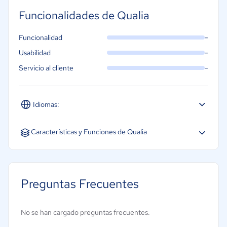
Funcionalidades de Qualia
-
Funcionalidad
-
Usabilidad
-
Servicio al cliente
Idiomas:
Español
Inglés
Características y Funciones de Qualia
Candidaturas en línea
Firma electrónica
Preguntas Frecuentes
Gestión de documentos
Gestión de la conformidad
No se han cargado preguntas frecuentes.
Gestión de precios