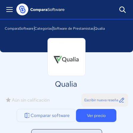
ComparaSoftware
Categorías
Software de Prestamistas
Qualia
Qualia
Aún sin calificación
Escribir nueva reseña
Comparar software
Ver precio