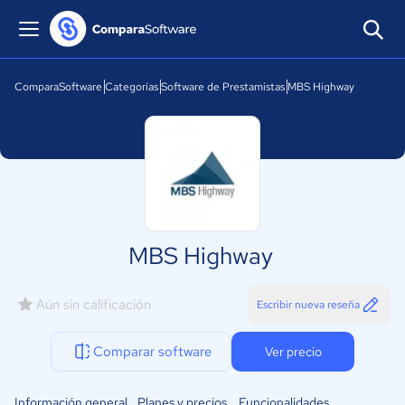
ComparaSoftware
Categorías
Software de Prestamistas
MBS Highway
MBS Highway
Aún sin calificación
Escribir nueva reseña
Comparar software
Ver precio
Información general
Planes y precios
Funcionalidades