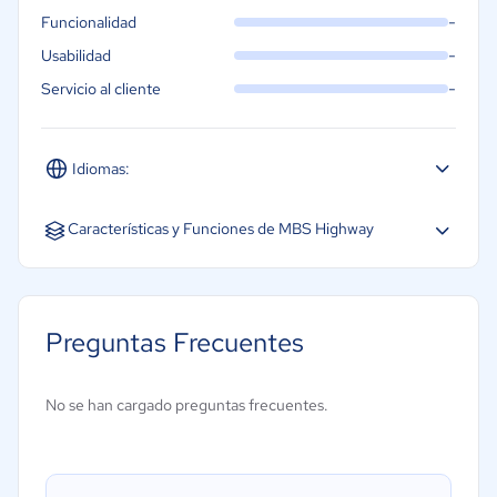
-
Funcionalidad
-
Usabilidad
-
Servicio al cliente
Idiomas:
Español
Inglés
Características y Funciones de MBS Highway
Candidaturas en línea
Firma electrónica
Preguntas Frecuentes
Gestión de clientes
Gestión de la conformidad
No se han cargado preguntas frecuentes.
Gestión de préstamos
Procesamiento de préstamos
Registro de auditoría