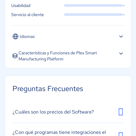
-
Usabilidad
-
Servicio al cliente
Idiomas:
Español
Inglés
Portugués
Características y Funciones de Plex Smart
Manufacturing Platform
Gestión de documentos
Previsión
Preguntas Frecuentes
Gestión de inventarios
Gestión de proveedores
Gestión del cambio
¿Cuáles son los precios del Software?
Requisitos de material
Trazabilidad
¿Con qué programas tiene integraciones el