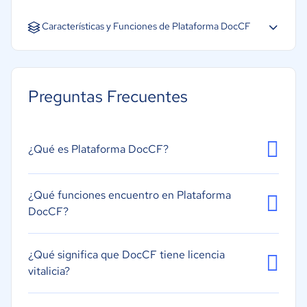
Español
Características y Funciones de Plataforma DocCF
Creación de informes
Gestión de bibliotecas
Preguntas Frecuentes
Gestión de programas de estudio
Gestión financiera
Portal de padres y estudiantes
¿Qué es Plataforma DocCF?
¿Qué funciones encuentro en Plataforma
DocCF?
¿Qué significa que DocCF tiene licencia
vitalicia?