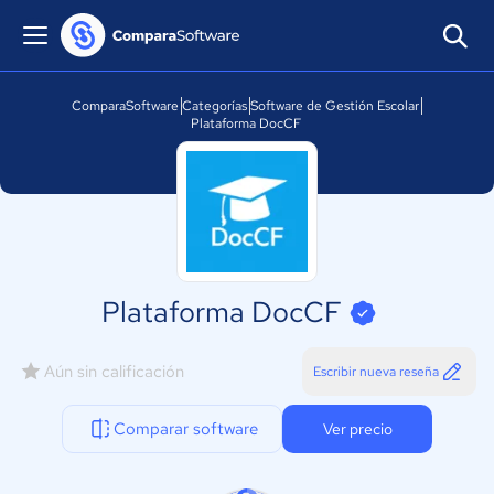
ComparaSoftware
Categorías
Software de Gestión Escolar
Plataforma DocCF
Plataforma DocCF
Aún sin calificación
Escribir nueva reseña
Comparar software
Ver precio