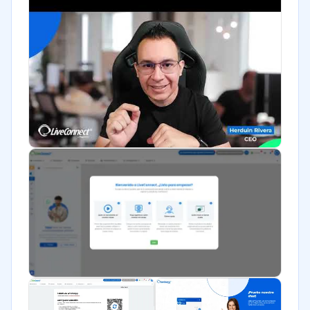
Seguros
Legales
Farmacéutica
Bienes raíces
Minorista
Software / TI
Telecomunicaciones
Financiera
Alimentaria
Salud
Manufactura
ONG
Gobierno
Transporte y logística