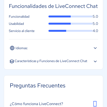
Conexión pasarelas de pago
Soporte Bási
Funcionalidades de LiveConnect Chat
10 Artículos para Catálogo
Plataforma d
5.0
Funcionalidad
Soporte Básico
5.0
Usabilidad
Plataforma de Tickets
4.0
Servicio al cliente
Idiomas:
Español
Características y Funciones de LiveConnect Chat
Gestión de Múltiples Agentes
Integración con suite de Meta
Preguntas Frecuentes
Generación de ChatBot
Atención mediante Inteligencia Artificial
Acceso a API
¿Cómo funciona LiveConnect?