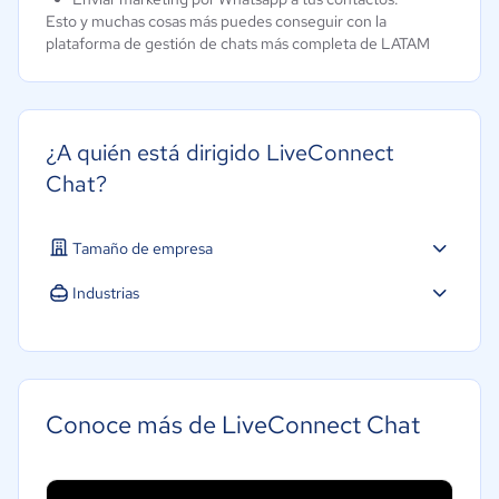
Esto y muchas cosas más puedes conseguir con la
plataforma de gestión de chats más completa de LATAM
¿A quién está dirigido LiveConnect
Chat?
Tamaño de empresa
Pequeña: 10 a 49 trabajadores
Industrias
Agricultura
Construcción
Educación
Conoce más de LiveConnect Chat
Energía
Hotelería / Viajes