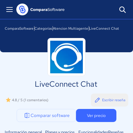
ComparaSoftware
Categorías
Atencion Multiagente
LiveConnect Chat
LiveConnect Chat
4.8 / 5
(1 comentarios)
Escribir reseña
Comparar software
Ver precio
Información general
Planes y precios
Funcionalidades
Reseñas