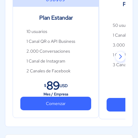
Plan P
Plan Estandar
50 usuarios
10 usuarios
1 Canal QR o
1 Canal QR o API Business
3.000 Conve
2.000 Conversaciones
1 Canal de In
1 Canal de Instagram
3 Canales de
2 Canales de Facebook
5 Widgets W
3 Widgets Web
89
1
50 Masivos di
USD
$
$
50 Masivos diarios
10GB de Alm
Mes / Empresa
Mes 
10GB de Almacenamiento
Comenzar
Contactos Ili
Co
Contactos Ilimitados
Chatbots Ilim
Chatbots Ilimitados
App Móvil
App Móvil
Conexión pas