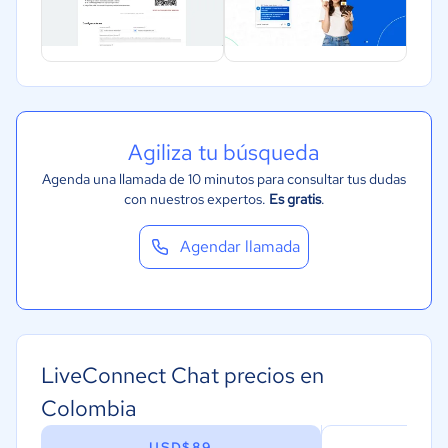
Marketing y Comunicación
Automotriz
Comercio Electrónico
Ventas y servicios
Tecnología
Agiliza tu búsqueda
Metales y Minería
Agenda una llamada de 10 minutos para consultar tus dudas
con nuestros expertos.
Es gratis
.
Recursos Humanos
Gastronomía
Agendar llamada
Aeroespacial y defensa
Turismo
Contabilidad
Moda y textiles
LiveConnect Chat precios en
Colombia
USD$89