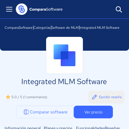
ComparaSoftware
Categorías
Software de MLM
Integrated MLM Software
Integrated MLM Software
5.0 / 5
(1 comentarios)
Escribir reseña
Comparar software
Ver precio
Información general
Planes y precios
Funcionalidades
Reseñas