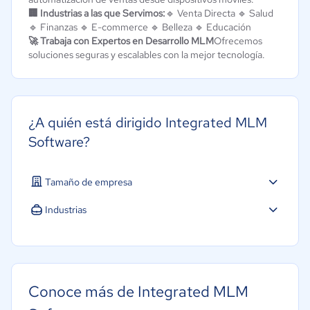
🏢 Industrias a las que Servimos:
🔹 Venta Directa 🔹 Salud
🔹 Finanzas 🔹 E-commerce 🔹 Belleza 🔹 Educación
🚀 Trabaja con Expertos en Desarrollo MLM
Ofrecemos
soluciones seguras y escalables con la mejor tecnología.
¿A quién está dirigido Integrated MLM
Software?
Tamaño de empresa
Pequeña: 10 a 49 trabajadores
Industrias
Software / TI
Financiera
Comercio Electrónico
Conoce más de Integrated MLM
Ventas y servicios