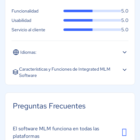
5.0
Funcionalidad
5.0
Usabilidad
5.0
Servicio al cliente
Idiomas:
Español
Inglés
Portugués
Características y Funciones de Integrated MLM
Software
Gestión de clientes potenciales
Gestión de distribuidores
Preguntas Frecuentes
Gestión de inventarios
Gestión de pedidos
El software MLM funciona en todas las
Informes de ventas
plataformas
Procesamiento de pagos