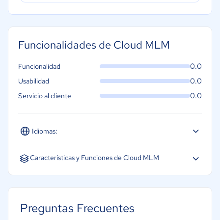
Funcionalidades de Cloud MLM
0.0
Funcionalidad
0.0
Usabilidad
0.0
Servicio al cliente
Idiomas:
Español
Inglés
Portugués
Características y Funciones de Cloud MLM
Gestión de distribuidores
Gestión de inventarios
Preguntas Frecuentes
Gestión de pedidos