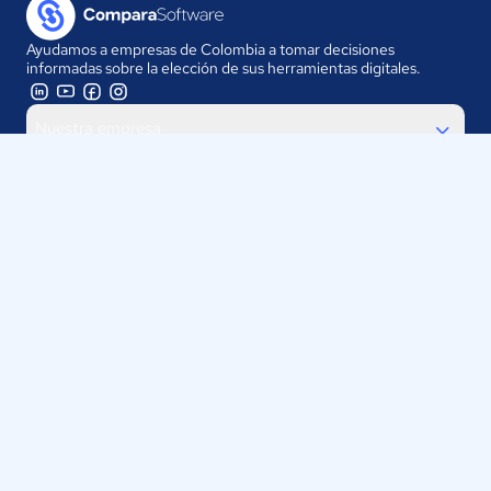
Ayudamos a empresas de Colombia a tomar decisiones
informadas sobre la elección de sus herramientas digitales.
Nuestra empresa
Proveedores
Contáctanos
Selecciona tu país:
Colombia
ComparaSoftware LLC 2025
Políticas de Privacidad
·
Políticas de Cookies
·
Términos y
Condiciones de uso