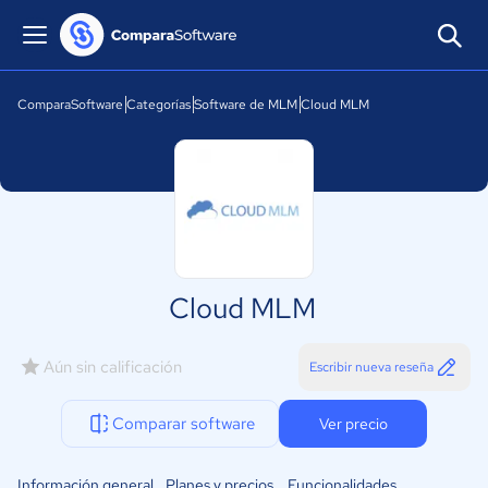
ComparaSoftware
Categorías
Software de MLM
Cloud MLM
Cloud MLM
Aún sin calificación
Escribir nueva reseña
Comparar software
Ver precio
Información general
Planes y precios
Funcionalidades