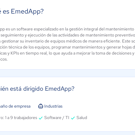
 es EmedApp?
p es un software especializado en la gestión integral del mantenimiento 
ie Systems
Fracttal One
, seguimiento y ejecución de las actividades de mantenimiento preventivo 
ún sin
s gestionar su inventario de equipos médicos de manera eficiente. Este so
4.3 / 5
alificación
ión técnica de los equipos, programar mantenimientos y generar hojas de v
icas y KPIs en tiempo real, lo que ayuda a mejorar la toma de decisiones y
cos.
ién está dirigido EmedApp?
año de empresa
Industrias
o: 1 a 9 trabajadores
Software / TI
Salud