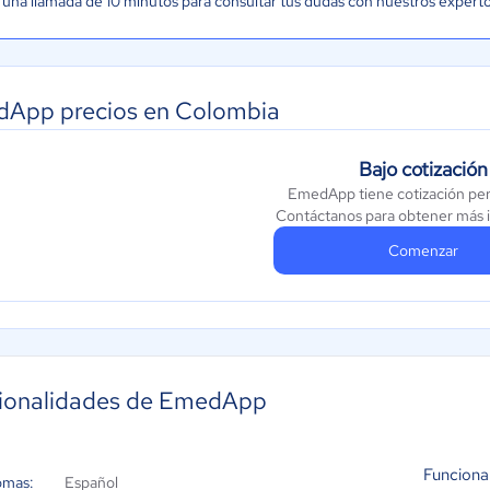
una llamada de 10 minutos para consultar tus dudas con nuestros expert
App precios en Colombia
Bajo cotización
EmedApp tiene cotización per
Contáctanos para obtener más 
Comenzar
ionalidades de EmedApp
Funciona
omas:
Español