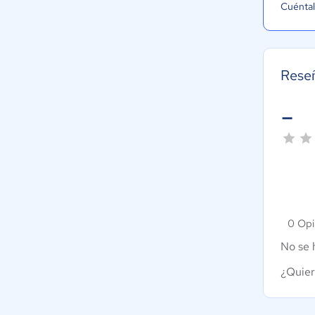
Cuéntal
Rese
-
0 Opi
No se 
¿Quier