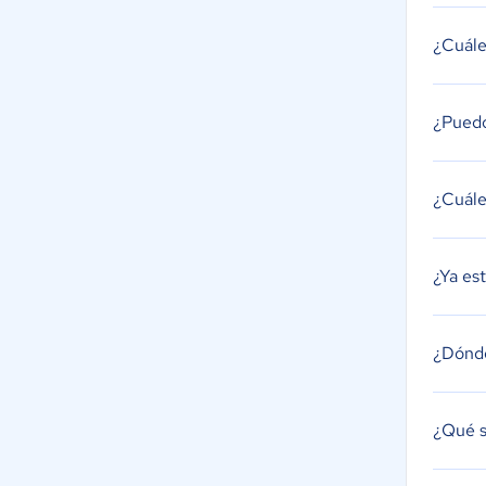
¿Cuále
¿Puedo
¿Cuále
¿Ya es
¿Dónde
¿Qué s