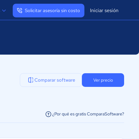
Iniciar sesión
s
Solicitar asesoría sin costo
Ver mi perfil
Cerrar sesión
Comparar software
Ver precio
¿Por qué es gratis ComparaSoftware?
facilitar la conexión