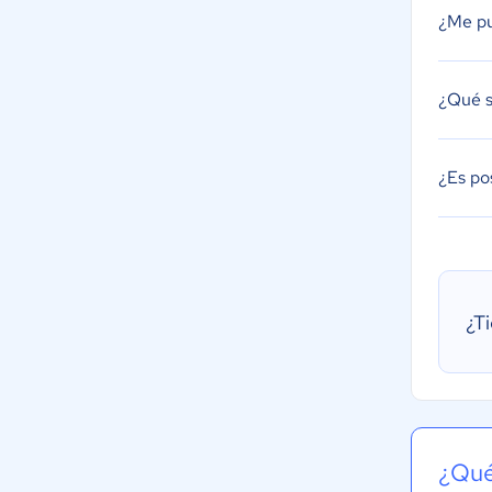
¿Me pu
¿Qué s
¿Es po
¿T
¿Qué