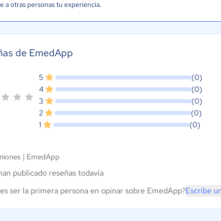
e a otras personas tu experiencia.
ñas de EmedApp
5
(0)
4
(0)
3
(0)
2
(0)
1
(0)
niones |
EmedApp
han publicado reseñas todavía
es ser la primera persona en opinar sobre EmedApp?
Escribe u