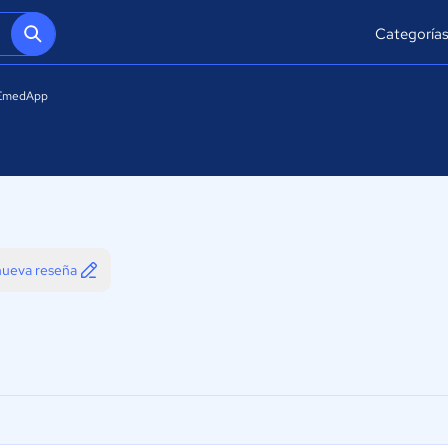
Categoría
EmedApp
 nueva reseña