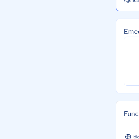
Agenda 
Emed
Func
Idi