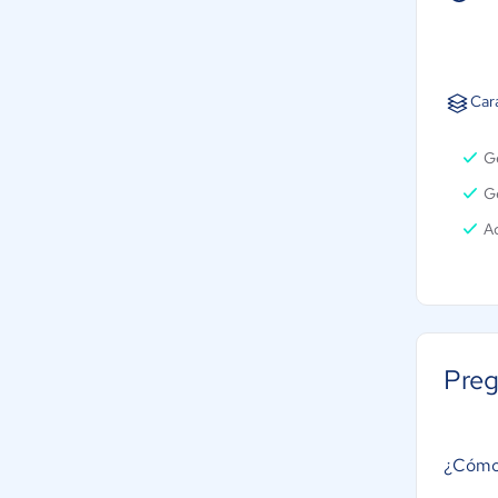
Car
G
Ge
A
Preg
¿Cómo