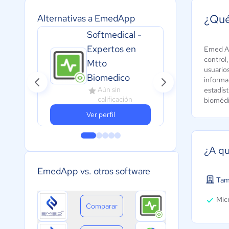
¿Qué
Alternativas a EmedApp
Softmedical -
Expertos en
Emed Ap
All
control
Mtto
A
usuario
Biomedico
c
informac
Aún sin
estadíst
calificación
biomédi
Ver perfil
¿A qu
EmedApp vs. otros software
Tam
Micr
Comparar