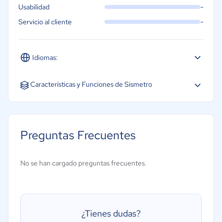
-
Usabilidad
-
Servicio al cliente
Idiomas:
Español
Portugués
Características y Funciones de Sismetro
Acceso móvil
Facturación
Preguntas Frecuentes
Gestión de calibración
Gestión de inventarios
No se han cargado preguntas frecuentes.
Gestión de llaves y cerraduras
Gestión de pedidos de trabajo
Gestión de técnicos
¿Tienes dudas?
Mantenimiento predictivo