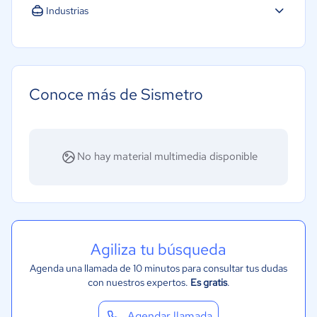
Industrias
Agricultura
Energía
Hotelería / Viajes
Conoce más de Sismetro
Farmacéutica
Software / TI
Telecomunicaciones
No hay material multimedia disponible
Salud
Manufactura
Agiliza tu búsqueda
Agenda una llamada de 10 minutos para consultar tus dudas
con nuestros expertos.
Es gratis
.
Agendar llamada