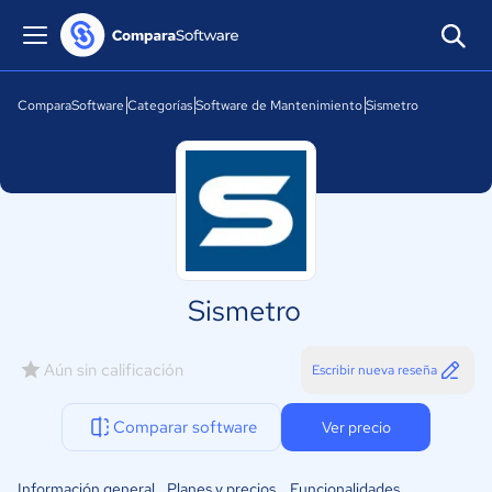
ComparaSoftware
Categorías
Software de Mantenimiento
Sismetro
Sismetro
Aún sin calificación
Escribir nueva reseña
Comparar software
Ver precio
Información general
Planes y precios
Funcionalidades