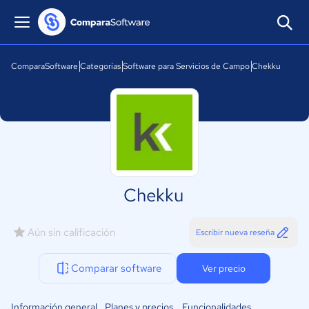
ComparaSoftware
Categorías
Software para Servicios de Campo
Chekku
Chekku
Aún sin calificación
Escribir nueva reseña
Comparar software
Ver precio
Información general
Planes y precios
Funcionalidades