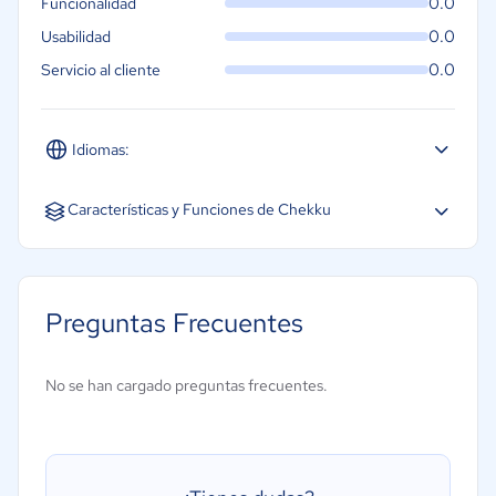
0.0
Funcionalidad
0.0
Usabilidad
0.0
Servicio al cliente
Idiomas:
Características y Funciones de Chekku
Acceso móvil
Facturación
Preguntas Frecuentes
Gestión de expediciones
Gestión de inventarios
No se han cargado preguntas frecuentes.
Gestión de pedidos de trabajo
Programación
Seguimiento de tiempo en línea