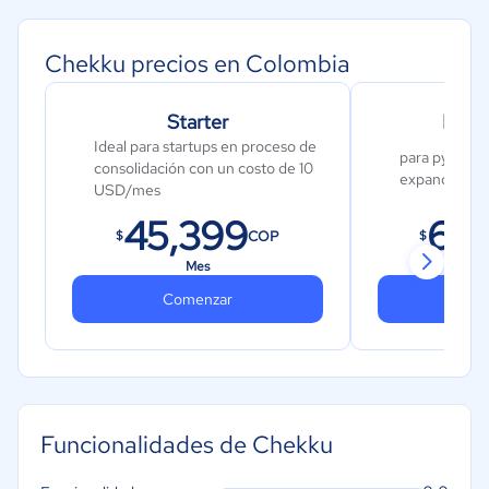
Chekku precios en Colombia
Starter
Busin
Ideal para startups en proceso de
para pyme qu
consolidación con un costo de 10
expandirse 1
USD/mes
45,399
68
COP
$
$
Mes
Comenzar
Co
Funcionalidades de Chekku