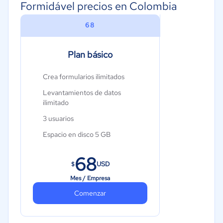
Formidável precios en Colombia
Turismo
68
Moda y textiles
Plan básico
Crea formularios ilimitados
Levantamientos de datos
ilimitado
3 usuarios
Espacio en disco 5 GB
Soporte
68
USD
$
Informes en 1 click
Mes / Empresa
Descarga de información en Excel
Comenzar
Métricas de datos levantados
Creación de órdenes de trabajo