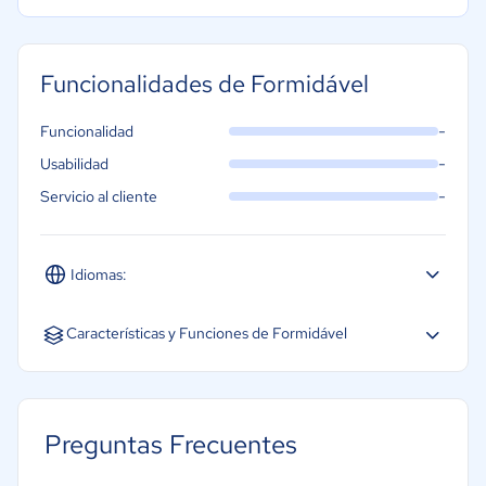
Panel de dibujo
Funcionalidades de Formidável
-
Funcionalidad
-
Usabilidad
-
Servicio al cliente
Idiomas:
Español
Inglés
Características y Funciones de Formidável
Acceso móvil
Archivo y conservación
Preguntas Frecuentes
Automatización proceso/flujo de trabajo