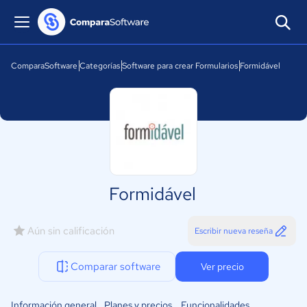
ComparaSoftware
Categorías
Software para crear Formularios
Formidável
Formidável
Aún sin calificación
Escribir nueva reseña
Comparar software
Ver precio
Información general
Planes y precios
Funcionalidades