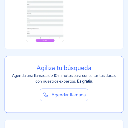
Salud
Manufactura
ONG
Gobierno
Transporte y logística
Marketing y Comunicación
Automotriz
Agiliza tu búsqueda
Comercio Electrónico
Agenda una llamada de 10 minutos para consultar tus dudas
Ventas y servicios
con nuestros expertos.
Es gratis
.
Tecnología
Agendar llamada
Metales y Minería
Recursos Humanos
Gastronomía
Aeroespacial y defensa