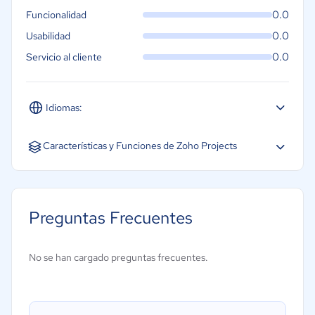
0.0
Funcionalidad
0.0
Usabilidad
0.0
Servicio al cliente
Idiomas:
Español
Inglés
Portugués
Características y Funciones de Zoho Projects
Diagramas de Gantt
Gestión de recursos
Preguntas Frecuentes
Gestión de tareas
Herramientas de colaboración
No se han cargado preguntas frecuentes.
Arrastrar y soltar
Código de colores