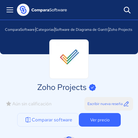
ComparaSoftware
Categorías
Software de Diagrama de Gantt
Zoho Projects
Zoho Projects
Aún sin calificación
Escribir nueva reseña
Comparar software
Ver precio