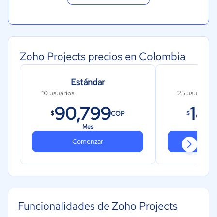
Zoho Projects precios en Colombia
Estándar
E
10 usuarios
25 usuarios
90,799
181
COP
$
$
Mes
Comenzar
Co
Funcionalidades de Zoho Projects