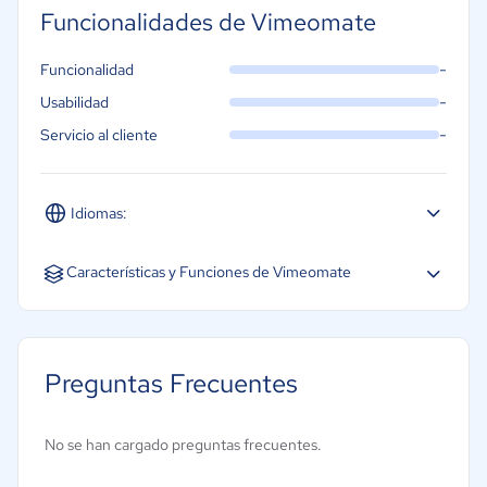
Funcionalidades de Vimeomate
-
Funcionalidad
-
Usabilidad
-
Servicio al cliente
Idiomas:
Español
Inglés
Portugués
Características y Funciones de Vimeomate
División y fusión
Estabilización de vídeo
Preguntas Frecuentes
Mediateca
No se han cargado preguntas frecuentes.