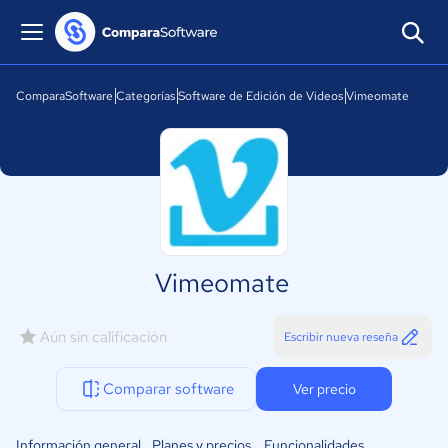
ComparaSoftware
Categorías
Software de Edición de Videos
Vimeomate
Vimeomate
Aún sin calificación
Escribir nueva reseña
Comparar software
Ver precio
Información general
Planes y precios
Funcionalidades