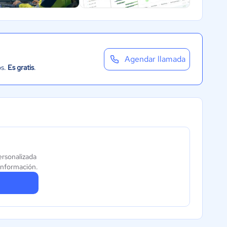
Agendar llamada
os.
Es gratis
.
ersonalizada
información.