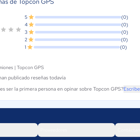
ñas de Topcon GPS
5
(0)
4
(0)
3
(0)
2
(0)
1
(0)
niones |
Topcon GPS
han publicado reseñas todavía
es ser la primera persona en opinar sobre Topcon GPS?
Escribe
Proveedores
Contáctan