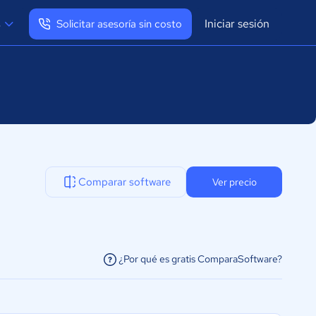
Iniciar sesión
s
Solicitar asesoría sin costo
Ver mi perfil
Cerrar sesión
Comparar software
Ver precio
¿Por qué es gratis ComparaSoftware?
facilitar la conexión