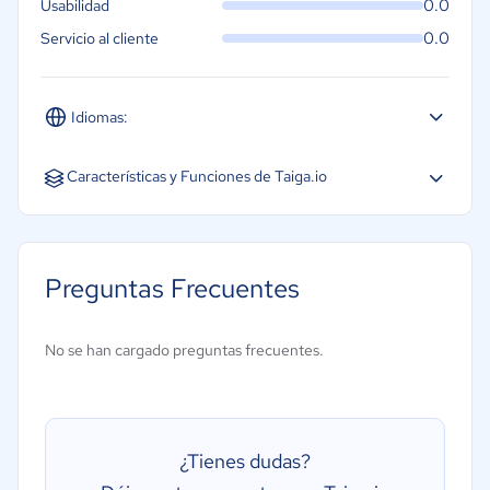
0.0
Usabilidad
0.0
Servicio al cliente
Idiomas:
Inglés
Características y Funciones de Taiga.io
Admite método Scrum
Gestión de tareas
Preguntas Frecuentes
Gestión de trabajo pendiente
Herramientas de colaboración
No se han cargado preguntas frecuentes.
Planificación en sprint
Priorización
Seguimiento de hitos
¿Tienes dudas?
Seguimiento del avance