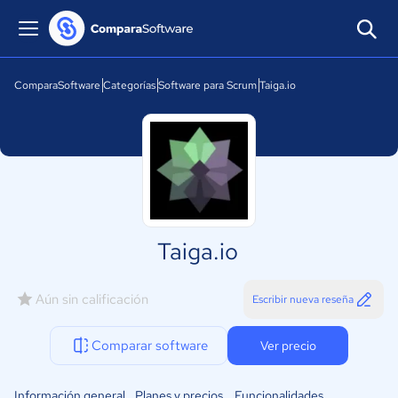
ComparaSoftware
Categorías
Software para Scrum
Taiga.io
Taiga.io
Aún sin calificación
Escribir nueva reseña
Comparar software
Ver precio
Información general
Planes y precios
Funcionalidades