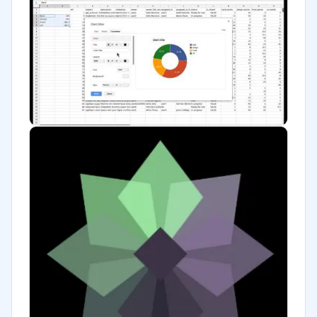
Farmacéutica
Bienes raíces
Software / TI
Financiera
Salud
Marketing y Comunicación
Automotriz