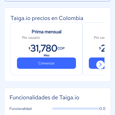
Taiga.io precios en Colombia
Prima mensual
Pri
Por usuario
Por usuario
31,780
22
COP
$
$
Mes
Comenzar
Co
Funcionalidades de Taiga.io
0.0
Funcionalidad