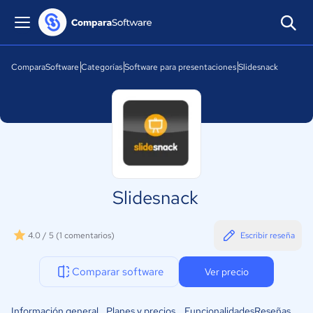
ComparaSoftware
Categorías
Software para presentaciones
Slidesnack
Slidesnack
4.0 / 5
(1 comentarios)
Escribir reseña
Comparar software
Ver precio
Información general
Planes y precios
Funcionalidades
Reseñas