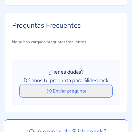
Animación y transiciones
Búsqueda/filtro
Preguntas Frecuentes
Contenido en audio
Edición sin conexión
No se han cargado preguntas frecuentes.
Herramientas de colaboración
Modelos personalizables
Presentación sin conexión
¿Tienes dudas?
Déjanos tu pregunta para Slidesnack
Enviar pregunta
¿Qué opinas de Slidesnack?