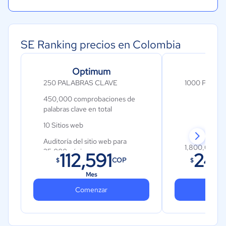
SE Ranking precios en Colombia
Optimum
250 PALABRAS CLAVE
1000 PALAB
450,000 comprobaciones de
palabras clave en total
10 Sitios web
Auditoría del sitio web para
1,800,000 c
25,000 páginas
112,591
248
palabras clav
COP
$
$
Monitoreo para 5,000 backlinks
Cantidad ilim
Mes
Comprueba los backlinks de 20
Comenzar
Auditoría del
Co
dominios por día
150,000 pági
Agrupamiento de palabras clave
Monitoreo pa
Investigación SEO/PCC de la