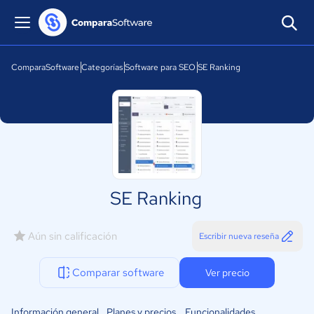
ComparaSoftware
Categorías
Software para SEO
SE Ranking
SE Ranking
Aún sin calificación
Escribir nueva reseña
Comparar software
Ver precio
Información general
Planes y precios
Funcionalidades