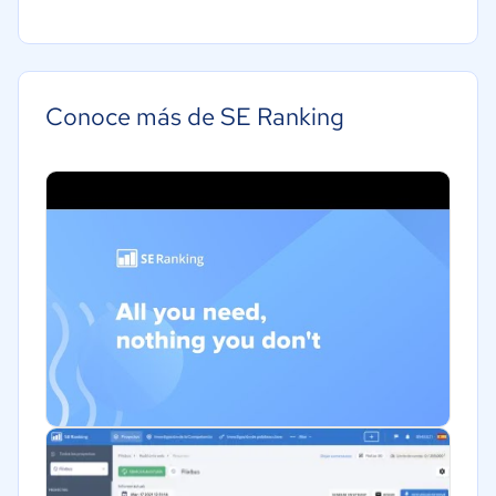
Agricultura
Construcción
Educación
Conoce más de SE Ranking
Energía
Hotelería / Viajes
Seguros
Legales
Farmacéutica
Bienes raíces
Minorista
Software / TI
Telecomunicaciones
Financiera
Alimentaria