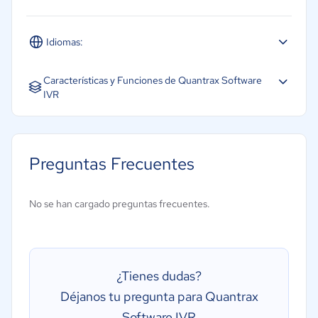
Idiomas:
Inglés
Características y Funciones de Quantrax Software
IVR
Centro de atención telefónica
De texto a voz
Preguntas Frecuentes
Enrutamiento de llamadas
Gestión de encuestas
No se han cargado preguntas frecuentes.
Grabación de llamadas
Mensaje de voz
Personalización de la voz
¿Tienes dudas?
Registro de llamadas
Déjanos tu pregunta para Quantrax
Software IVR