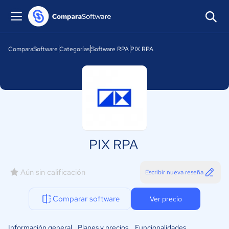
ComparaSoftware
Categorías
Software RPA
PIX RPA
PIX RPA
Aún sin calificación
Escribir nueva reseña
Comparar software
Ver precio
Información general
Planes y precios
Funcionalidades