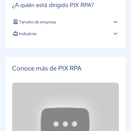
¿A quién está dirigido PIX RPA?
Tamaño de empresa
Micro: 1 a 9 trabajadores
Industrias
Pequeña: 10 a 49 trabajadores
Agricultura
Mediana: 50 a 249 trabajadores
Construcción
Grande: Más de 250 trabajadores
Educación
Conoce más de PIX RPA
Energía
Hotelería / Viajes
Seguros
Legales
Farmacéutica
Bienes raíces
Minorista