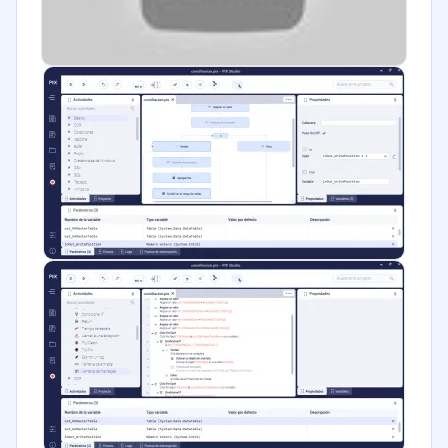
Software / TI
Telecomunicaciones
Financiera
Alimentaria
Salud
Manufactura
ONG
Gobierno
Transporte y logística
Marketing y Comunicación
Automotriz
Comercio Electrónico
Ventas y servicios
Tecnología