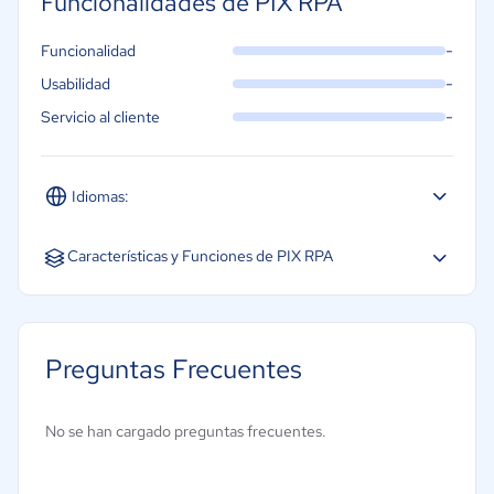
Funcionalidades de PIX RPA
-
Funcionalidad
-
Usabilidad
-
Servicio al cliente
Idiomas:
Español
Inglés
Portugués
Características y Funciones de PIX RPA
Análisis
Automatización asistida
Preguntas Frecuentes
Automatización de procesos empresariales
Automatización desatendida
No se han cargado preguntas frecuentes.
Controles o permisos de acceso
Desarrollo sin código