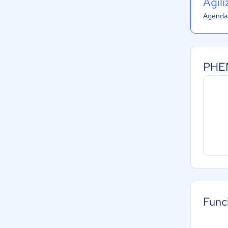
Agil
Agenda 
PHEM
Func