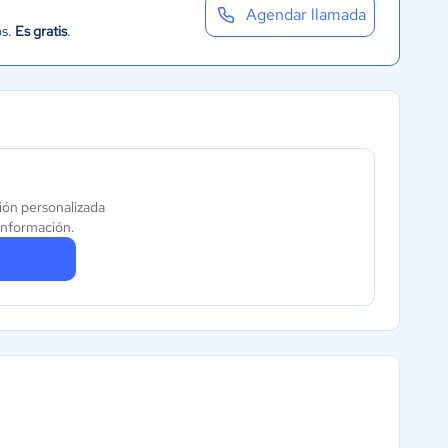
Agendar llamada
os.
Es gratis
.
ión personalizada
información.