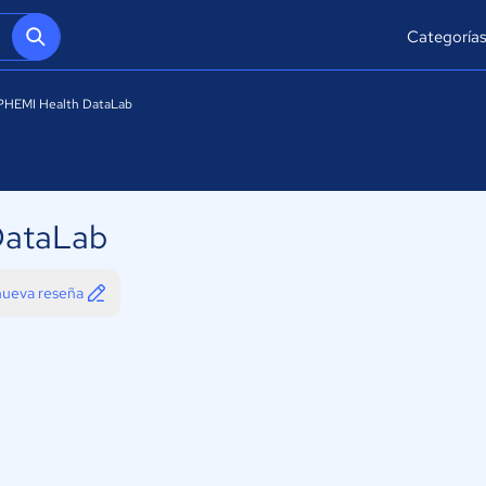
Categoría
PHEMI Health DataLab
DataLab
 nueva reseña