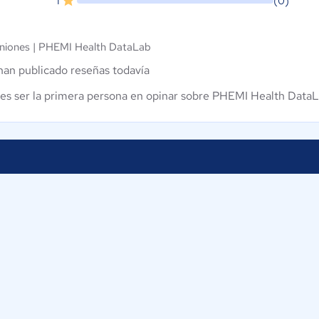
1
(0)
niones |
PHEMI Health DataLab
han publicado reseñas todavía
es ser la primera persona en opinar sobre PHEMI Health Data
Proveedores
Contáctan
Nuestros servicios
ComparaSo
Av. Cra 19
Iniciar sesión
110111
Bogotá
Colombia
os
+57-1-5802