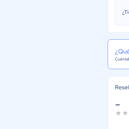
¿T
¿Qué
Cuéntal
Rese
-