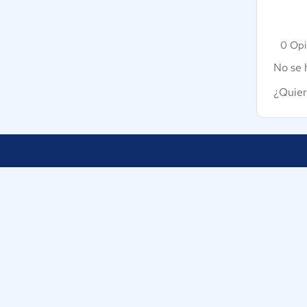
0 Opi
No se 
¿Quier
Nuestra empresa
Ayudamos a empresas de Colombia a
Sobre nosotros
tomar decisiones informadas sobre la
elección de sus herramientas
Blog
digitales.
Eventos
Trabaja con nosotr