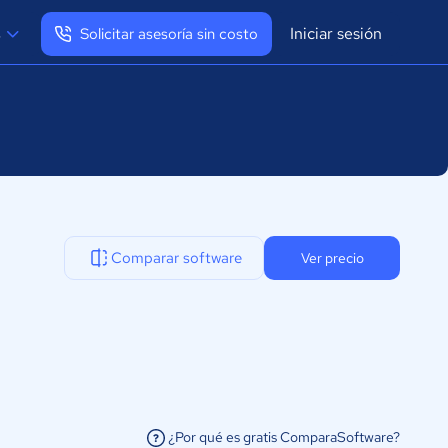
Iniciar sesión
s
Solicitar asesoría sin costo
Ver mi perfil
Cerrar sesión
Comparar software
Ver precio
¿Por qué es gratis ComparaSoftware?