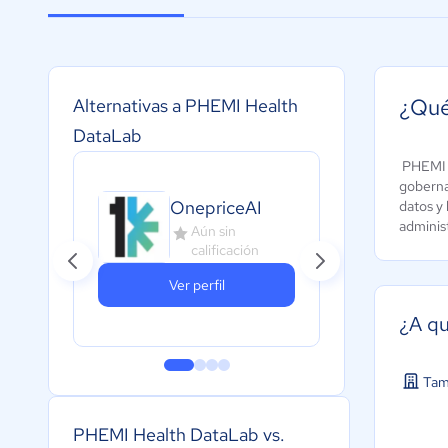
¿Qué
Alternativas a PHEMI Health
DataLab
PHEMI v
gobernan
OnepriceAI
Oct
datos y 
administ
Aún sin
A
calificación
c
Ver perfil
¿A qu
Tam
PHEMI Health DataLab vs.