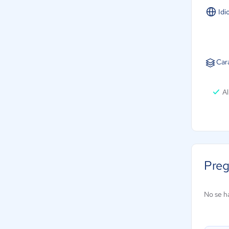
Idi
Car
A
Preg
No se h