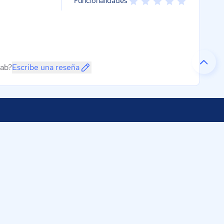
Funcionalidades
Lab?
Escribe una reseña
Selecciona tu país:
os
ftware Colombia
Colombia
311