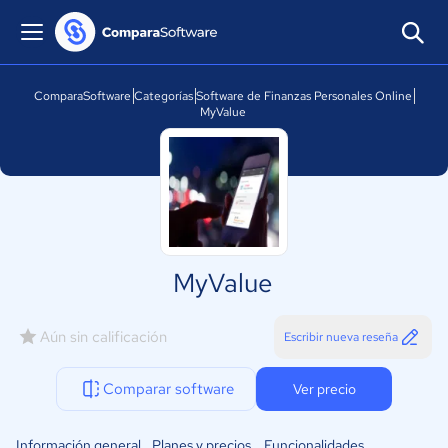
ComparaSoftware
Categorías
Software de Finanzas Personales Online
MyValue
MyValue
Aún sin calificación
Escribir nueva reseña
Comparar software
Ver precio
Información general
Planes y precios
Funcionalidades