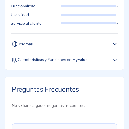
-
Funcionalidad
-
Usabilidad
-
Servicio al cliente
Idiomas:
Español
Características y Funciones de MyValue
Gestión de base de datos
Presupuestos
Preguntas Frecuentes
Estadísticas
Informes
No se han cargado preguntas frecuentes.
Gestión de tesorería
Panel de actividades