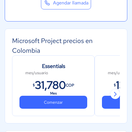
Agendar llamada
Microsoft Project precios en
Colombia
Essentials
Prof
mes/usuario
mes/usuario
31,780
136
COP
$
$
Mes
Comenzar
Co