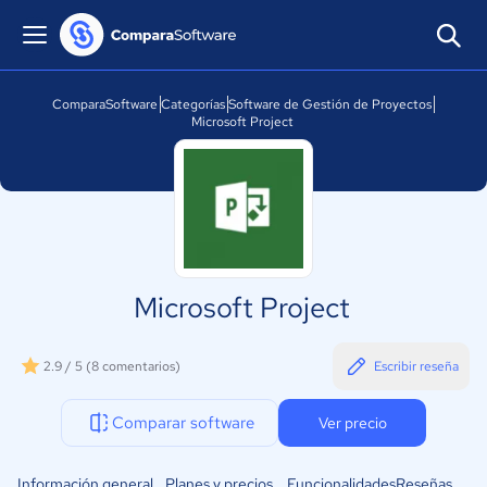
ComparaSoftware
Categorías
Software de Gestión de Proyectos
Microsoft Project
Microsoft Project
2.9 / 5
(8 comentarios)
Escribir reseña
Comparar software
Ver precio
Información general
Planes y precios
Funcionalidades
Reseñas