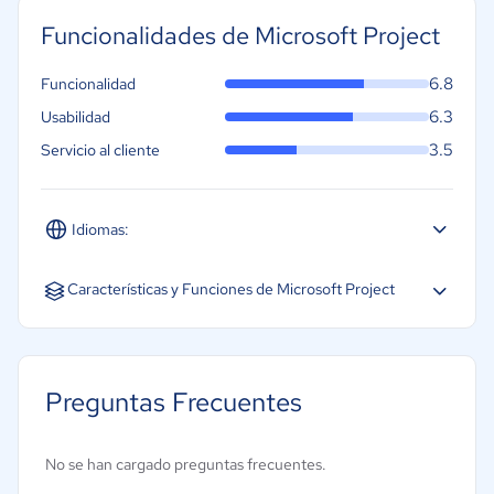
Funcionalidades de Microsoft Project
6.8
Funcionalidad
6.3
Usabilidad
3.5
Servicio al cliente
Idiomas:
Características y Funciones de Microsoft Project
Diagramas de Gantt
Gestión de carteras
Preguntas Frecuentes
Gestión de ideas
Gestión de presupuestos
No se han cargado preguntas frecuentes.
Metodologías ágiles