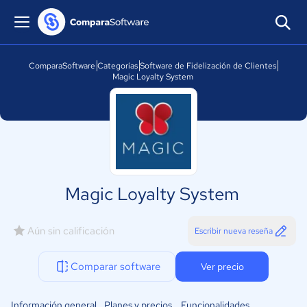
ComparaSoftware
Categorías
Software de Fidelización de Clientes
Magic Loyalty System
Magic Loyalty System
Aún sin calificación
Escribir nueva reseña
Comparar software
Ver precio
Información general
Planes y precios
Funcionalidades