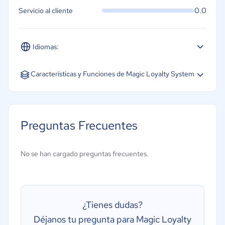
0.0
Servicio al cliente
Idiomas:
Características y Funciones de Magic Loyalty System
CRM
Análisis
Preguntas Frecuentes
Gestión de membresías
Portal de miembros
No se han cargado preguntas frecuentes.
Tarjetas de fidelidad
Programa de fidelización
Seguimiento de actividades
¿Tienes dudas?
Gestión de recompensas
Déjanos tu pregunta para Magic Loyalty