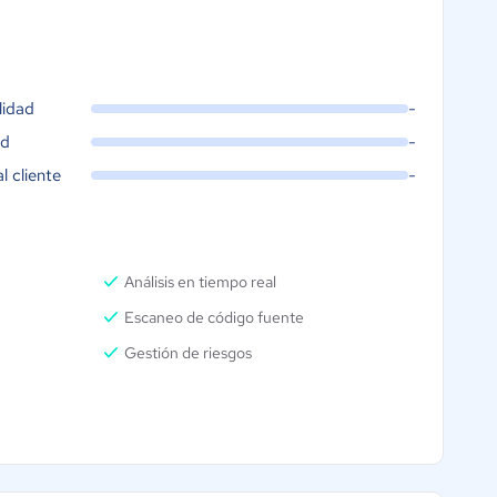
lidad
-
ad
-
al cliente
-
Análisis en tiempo real
Escaneo de código fuente
Gestión de riesgos