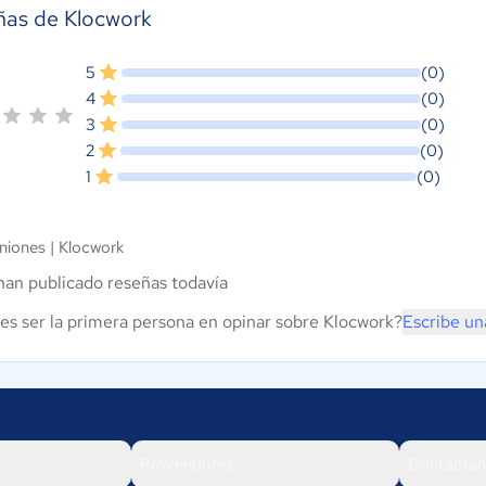
ñas de Klocwork
5
(0)
4
(0)
3
(0)
2
(0)
1
(0)
niones |
Klocwork
han publicado reseñas todavía
es ser la primera persona en opinar sobre Klocwork?
Escribe un
Proveedores
Contáctan