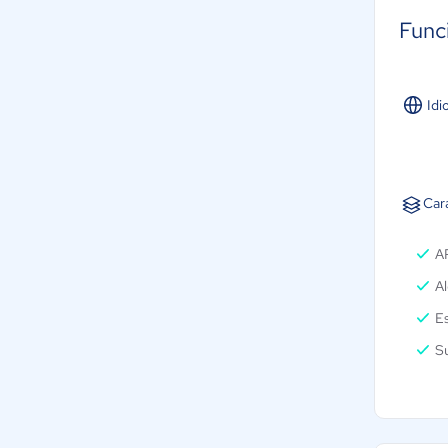
Func
Idi
Car
A
Al
E
S