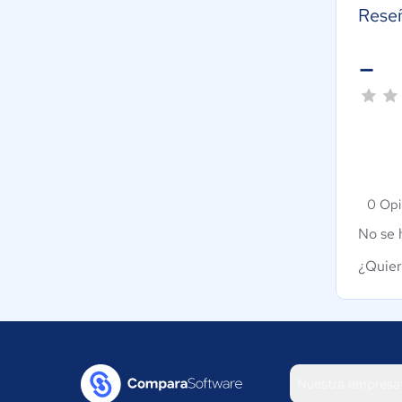
Rese
-
0 Opi
No se 
¿Quier
Nuestra empresa