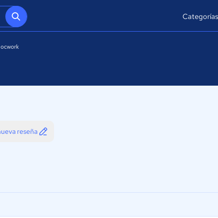
Categoría
locwork
 nueva reseña