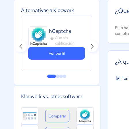
¿Qué
Alternativas a Klocwork
Lu
Esto ha 
hCaptcha
cumplimi
Tec
Aún sin
A
calificación
c
Ver perfil
¿A qu
Tam
Klocwork vs. otros software
Comparar