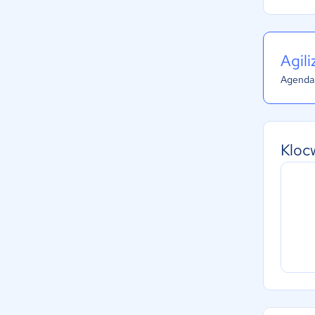
Agil
Agenda 
Kloc