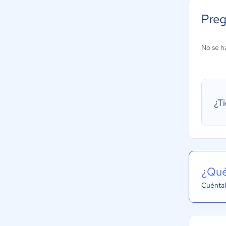
Preg
No se h
¿T
¿Qué
Cuéntal