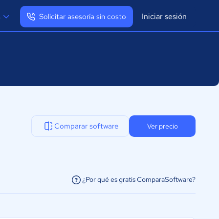
Iniciar sesión
s
Solicitar asesoría sin costo
Ver mi perfil
Cerrar sesión
Comparar software
Ver precio
¿Por qué es gratis ComparaSoftware?
facilitar la conexión