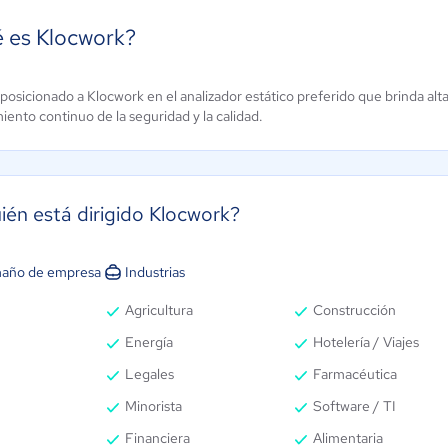
 es Klocwork?
mu
ManageEngine
posicionado a Klocwork en el analizador estático preferido que brinda alta 
ento continuo de la seguridad y la calidad.
hnologies
Log360
ún sin
Aún sin
alificación
calificación
ién está dirigido Klocwork?
año de empresa
Industrias
Agricultura
Construcción
Energía
Hotelería / Viajes
Legales
Farmacéutica
Minorista
Software / TI
Financiera
Alimentaria