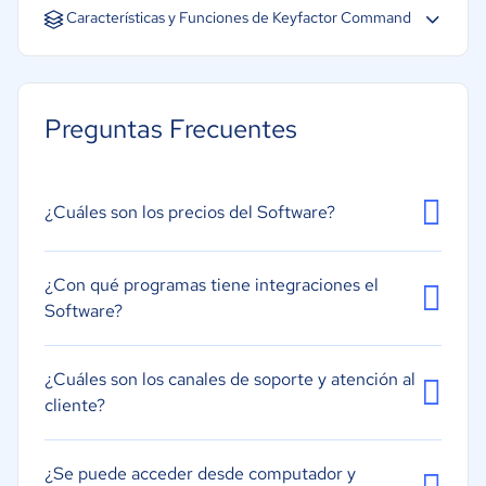
Inglés
Características y Funciones de Keyfactor Command
Controles de acceso/permisos
Gestión de Acceso
Preguntas Frecuentes
Gestión de Credenciales
Autenticación de múltiples factores
Permisos basados en roles
¿Cuáles son los precios del Software?
Autenticación de dos factores
Gestión de usuarios
¿Con qué programas tiene integraciones el
Software?
¿Cuáles son los canales de soporte y atención al
cliente?
¿Se puede acceder desde computador y