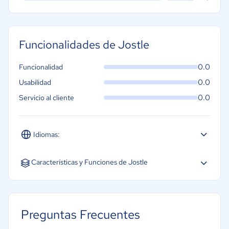
Funcionalidades de Jostle
0.0
Funcionalidad
0.0
Usabilidad
0.0
Servicio al cliente
Idiomas:
Español
Inglés
Portugués
Características y Funciones de Jostle
Blogs
Gestión de la base de conocimiento
Preguntas Frecuentes
Gestión de políticas