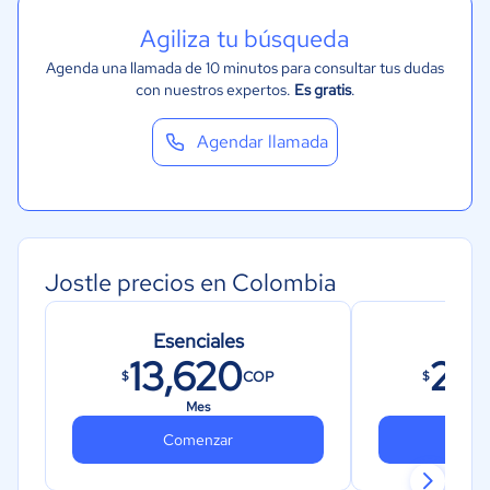
Agiliza tu búsqueda
Agenda una llamada de 10 minutos para consultar tus dudas
con nuestros expertos.
Es gratis
.
Agendar llamada
Jostle precios en Colombia
Esenciales
Com
13,620
22
COP
$
$
Mes
Comenzar
Co