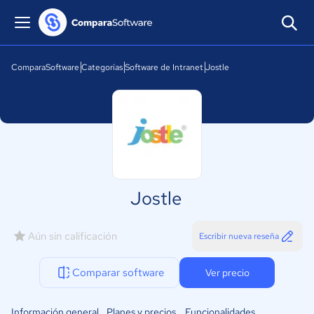
ComparaSoftware
Categorías
Software de Intranet
Jostle
Jostle
Aún sin calificación
Escribir nueva reseña
Comparar software
Ver precio
Información general
Planes y precios
Funcionalidades