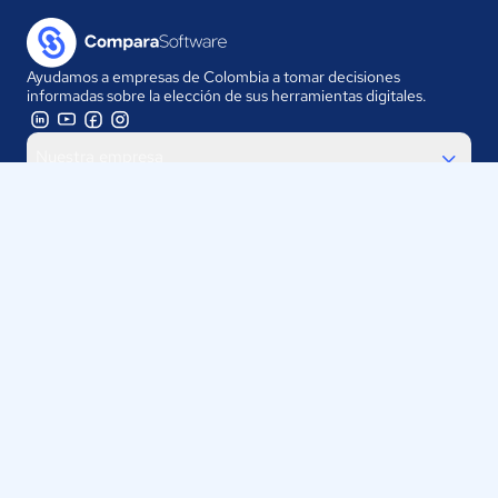
Ayudamos a empresas de Colombia a tomar decisiones
informadas sobre la elección de sus herramientas digitales.
Nuestra empresa
Proveedores
Contáctanos
Selecciona tu país:
Colombia
ComparaSoftware LLC 2025
Políticas de Privacidad
·
Políticas de Cookies
·
Términos y