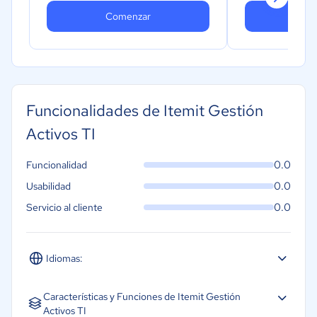
Comenzar
Co
Funcionalidades de Itemit Gestión
Activos TI
0.0
Funcionalidad
0.0
Usabilidad
0.0
Servicio al cliente
Idiomas:
Español
Inglés
Características y Funciones de Itemit Gestión
Activos TI