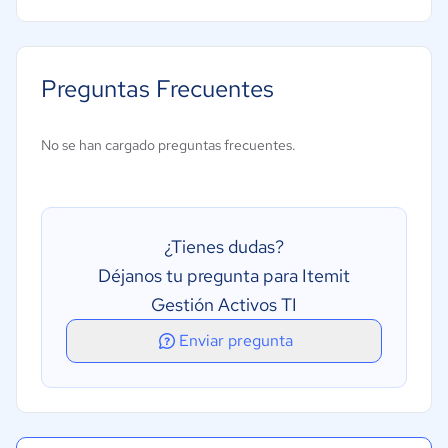
Gestión de adquisiciones
Gestión de auditorías
Preguntas Frecuentes
Gestión de configuración
Gestión de inventarios
No se han cargado preguntas frecuentes.
Gestión de proveedores
Gestión del mantenimiento
Seguimiento de costes
¿Tienes dudas?
Seguimiento de la conformidad
Déjanos tu pregunta para Itemit
Gestión Activos TI
Enviar pregunta