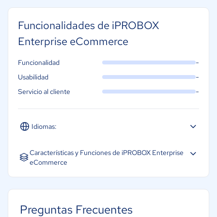
Funcionalidades de iPROBOX
Enterprise eCommerce
-
Funcionalidad
-
Usabilidad
-
Servicio al cliente
Idiomas:
Español
Inglés
Portugués
Características y Funciones de iPROBOX Enterprise
eCommerce
Equipamiento
Gestión de SEO
Preguntas Frecuentes
Gestión de ingresos