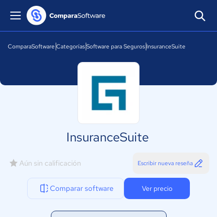
ComparaSoftware
Categorías
Software para Seguros
InsuranceSuite
InsuranceSuite
Aún sin calificación
Escribir nueva reseña
Comparar software
Ver precio