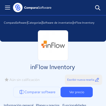
ComparaSoftware
Categorías
Software de inventarios
inFlow Inventory
inFlow Inventory
Aún sin calificación
Escribir nueva reseña
Comparar software
Ver precio
Información general
Planes y precios
Funcionalidades