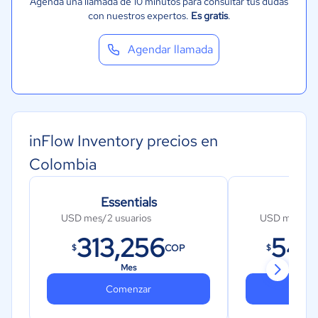
Agenda una llamada de 10 minutos para consultar tus dudas
con nuestros expertos.
Es gratis
.
Agendar llamada
inFlow Inventory precios en
Colombia
Essentials
E
USD mes/2 usuarios
USD mes/5 u
313,256
540
COP
$
$
Mes
Comenzar
Co