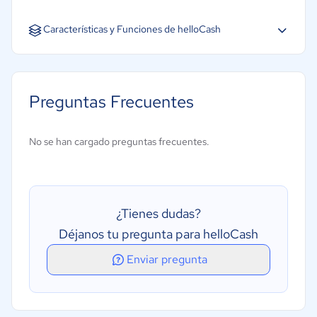
Inglés
Características y Funciones de helloCash
Recibos
Control de facturación
Preguntas Frecuentes
Fidelización de clientes
Análisis de actividad
No se han cargado preguntas frecuentes.
Gestión de inventario
Contabilidad
Resultados empresariales
¿Tienes dudas?
Mayor productividad
Déjanos tu pregunta para helloCash
Servicio al cliente
Enviar pregunta