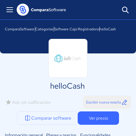
ComparaSoftware
Categorías
Software Caja Registradora
helloCash
helloCash
Aún sin calificación
Escribir nueva reseña
Comparar software
Ver precio
Información general
Planes y precios
Funcionalidades