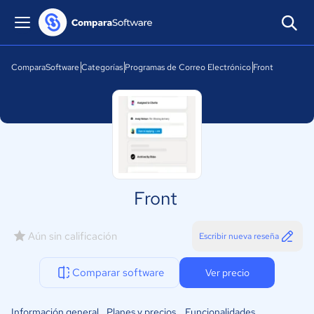
ComparaSoftware
Categorías
Programas de Correo Electrónico
Front
Front
Aún sin calificación
Escribir nueva reseña
Comparar software
Ver precio
Información general
Planes y precios
Funcionalidades