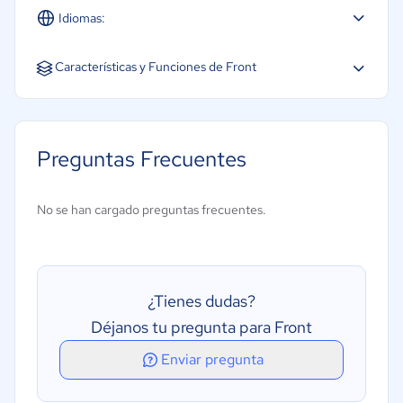
Idiomas:
Inglés
Características y Funciones de Front
Gestión de colas de espera
Lista blanca/negra
Preguntas Frecuentes
Recuperación de datos
Bandejas de entrada compartidas
No se han cargado preguntas frecuentes.
Bloqueo de spam
Gestión de firmas
Supervisión de correo electrónico
¿Tienes dudas?
Archivo y conservación
Déjanos tu pregunta para Front
Enviar pregunta