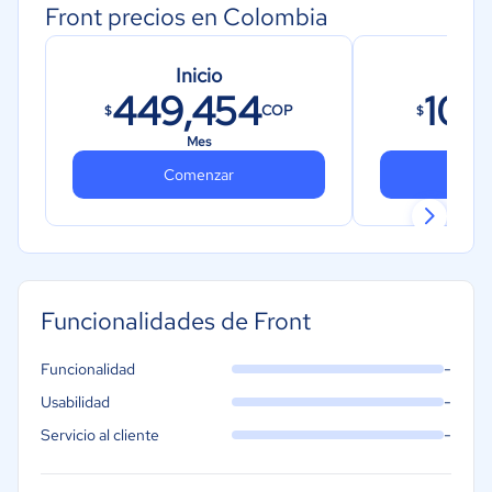
Front precios en Colombia
Inicio
449,454
108
COP
$
$
Mes
Comenzar
Co
Funcionalidades de Front
-
Funcionalidad
-
Usabilidad
-
Servicio al cliente