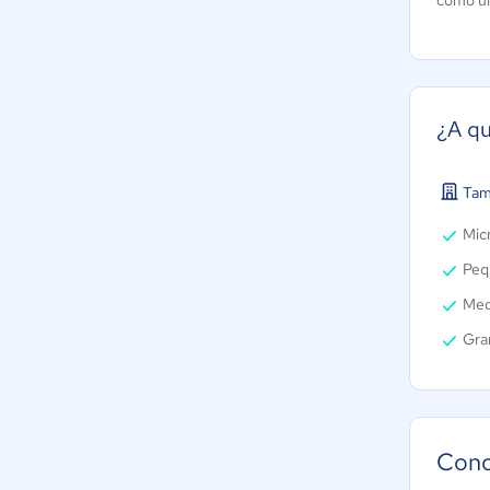
como un
¿A qu
Tam
Micr
Peq
Med
Gra
Cono