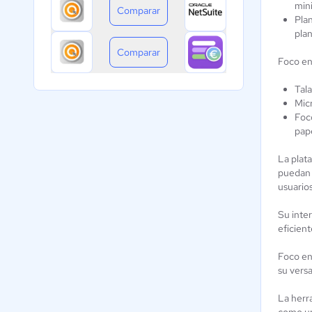
min
Comparar
Plan
plan
Comparar
Foco en
Tal
Micr
Foco
pap
La plata
puedan 
usuarios
Su inter
eficient
Foco en
su versa
La herra