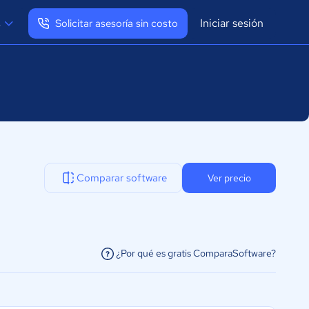
Iniciar sesión
s
Solicitar asesoría sin costo
Ver mi perfil
Cerrar sesión
Comparar software
Ver precio
¿Por qué es gratis ComparaSoftware?
facilitar la conexión