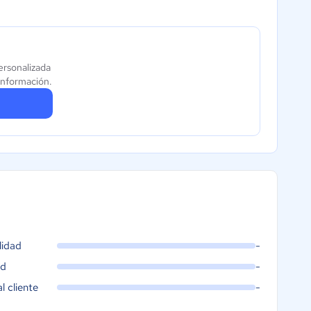
ersonalizada
información.
lidad
-
ad
-
al cliente
-