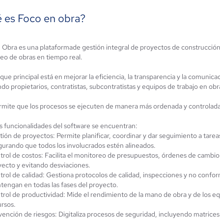
 es Foco en obra?
 Obra es una plataformade gestión integral de proyectos de construcción, 
Presuo
tSuite ERP
eo de obras en tiempo real.
Aún sin
4.2 / 5
calificación
ue principal está en mejorar la eficiencia, la transparencia y la comunic
do propietarios, contratistas, subcontratistas y equipos de trabajo en obr
rmite que los procesos se ejecuten de manera más ordenada y controlada,
as funcionalidades del software se encuentran:
tión de proyectos: Permite planificar, coordinar y dar seguimiento a tar
gurando que todos los involucrados estén alineados.
rol de costos: Facilita el monitoreo de presupuestos, órdenes de cambio
yecto y evitando desviaciones.
trol de calidad: Gestiona protocolos de calidad, inspecciones y no confo
tengan en todas las fases del proyecto.
rol de productividad: Mide el rendimiento de la mano de obra y de los eq
ursos.
ención de riesgos: Digitaliza procesos de seguridad, incluyendo matrices