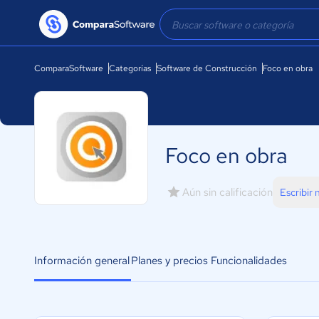
ComparaSoftware
Categorías
Software de Construcción
Foco en obra
Foco en obra
Aún sin calificación
Escribir
Información general
Planes y precios
Funcionalidades