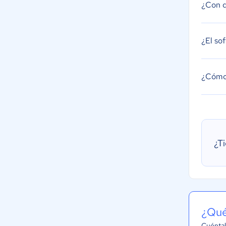
¿Con q
¿El so
¿Cómo 
¿T
¿Qué
Cuéntal