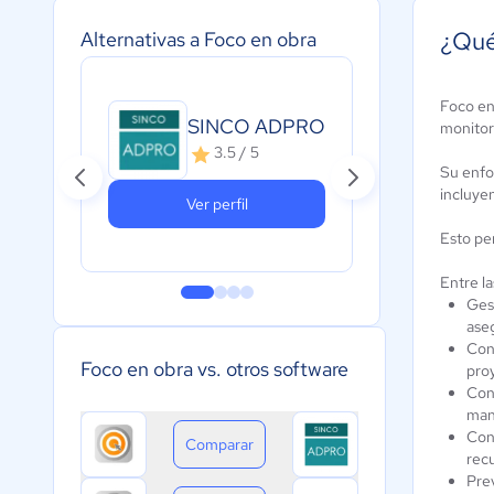
¿Qué
Alternativas a Foco en obra
Foco en
SINCO ADPRO
Ne
monitor
3.5 / 5
Su enfoq
incluyen
Ver perfil
Esto pe
Entre l
Ges
ase
Cont
Foco en obra vs. otros software
pro
Con
man
Cont
Comparar
rec
Prev