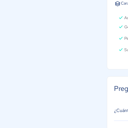
Car
A
Ge
P
Su
Preg
¿Cuánt