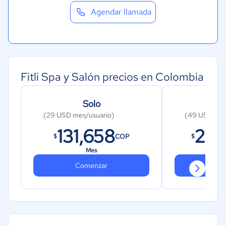
Agendar llamada
Fitli Spa y Salón precios en Colombia
Solo
(29 USD mes/usuario)
(49 USD mes
131,658
222
COP
$
$
Mes
Comenzar
Co