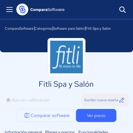
ComparaSoftware
Categorías
Software para Salón
Fitli Spa y Salón
Fitli Spa y Salón
Aún sin calificación
Escribir nueva reseña
Comparar software
Ver precio
Información general
Planes y precios
Funcionalidades