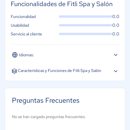
Funcionalidades de Fitli Spa y Salón
0.0
Funcionalidad
0.0
Usabilidad
0.0
Servicio al cliente
Idiomas:
Español
Inglés
Portugués
Características y Funciones de Fitli Spa y Salón
Base de datos de clientes
Gestión de citas
Preguntas Frecuentes
Gestión de empleados
Programación de citas
No se han cargado preguntas frecuentes.
Punto de venta (POS)