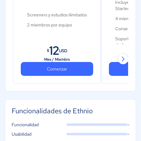
Incluye todo 
Metales y Minería
Starter
Screeners y estudios ilimitados
Recursos Humanos
4 miembros 
2 miembros por equipo
Gastronomía
Consentimien
Aeroespacial y defensa
Soporte a tr
dedicado
12
Turismo
USD
$
$
Contabilidad
Mes / Miembro
Mes 
Moda y textiles
Comenzar
Co
Funcionalidades de Ethnio
-
Funcionalidad
-
Usabilidad