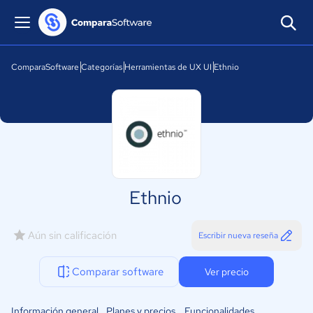
ComparaSoftware
Categorías
Herramientas de UX UI
Ethnio
Ethnio
Aún sin calificación
Escribir nueva reseña
Comparar software
Ver precio
Información general
Planes y precios
Funcionalidades