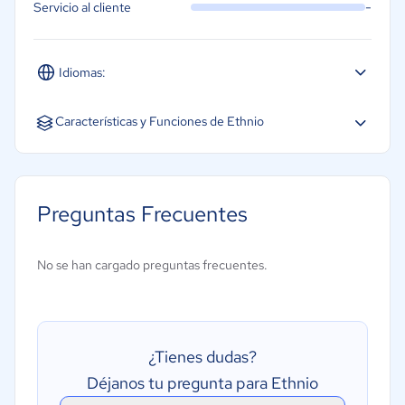
-
Servicio al cliente
Idiomas:
Inglés
Características y Funciones de Ethnio
Colaboración en Tiempo Real
Integraciones con Terceros
Preguntas Frecuentes
Hosting Integrado y Previsualización
Plugins y Automatización
No se han cargado preguntas frecuentes.
Exportación de Especificaciones
¿Tienes dudas?
Déjanos tu pregunta para Ethnio