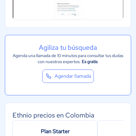
Software / TI
Telecomunicaciones
Financiera
Alimentaria
Agiliza tu búsqueda
Salud
Agenda una llamada de 10 minutos para consultar tus dudas
Manufactura
con nuestros expertos.
Es gratis
.
ONG
Gobierno
Agendar llamada
Transporte y logística
Marketing y Comunicación
Automotriz
Ethnio precios en Colombia
Comercio Electrónico
Ventas y servicios
Plan Starter
Pl
Tecnología