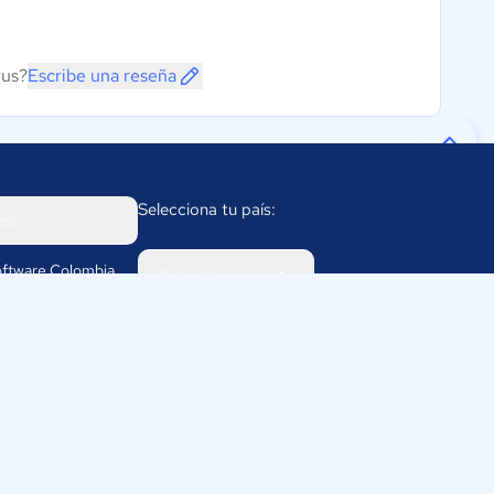
rus?
Escribe una reseña
Selecciona tu país:
os
ftware Colombia
Colombia
311
omparasoftware.co