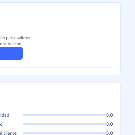
ión personalizada
información.
lidad
0.0
ad
0.0
al cliente
0.0