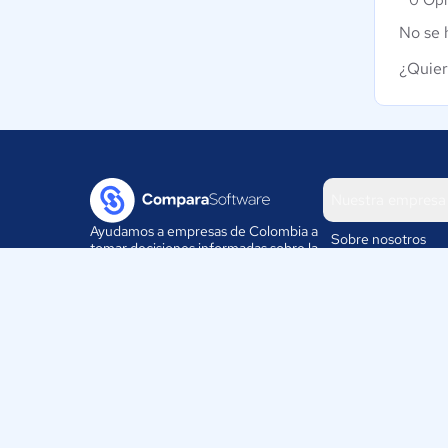
0 Opi
No se 
¿Quier
Nuestra empresa
Ayudamos a empresas de Colombia a
Sobre nosotros
tomar decisiones informadas sobre la
elección de sus herramientas
Blog
digitales.
Eventos
Trabaja con nosotr