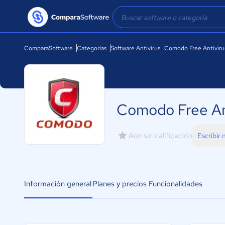
ComparaSoftware
Categorías
Software Antivirus
Comodo Free Antiviru
Comodo Free An
Aún sin calificación
Escribir
Información general
Planes y precios
Funcionalidades