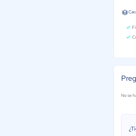
Car
Fi
C
Preg
No se h
¿T