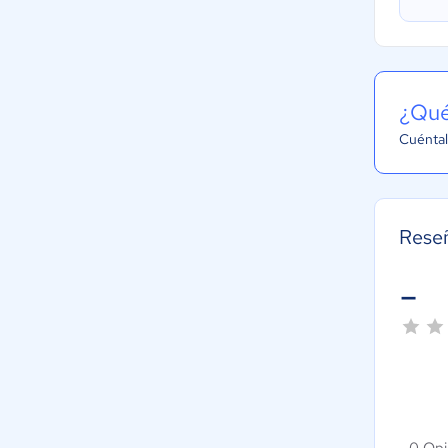
¿Qué
Cuéntal
Rese
-