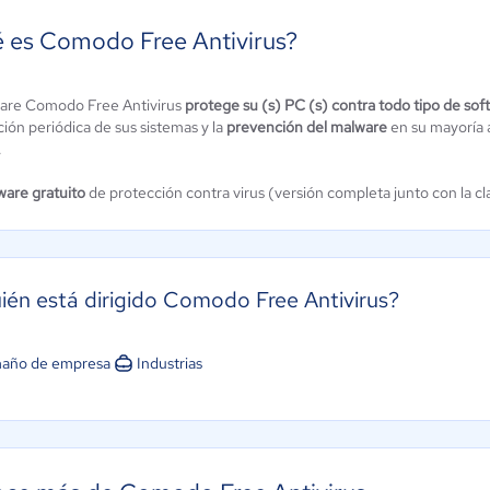
 es Comodo Free Antivirus?
ware Comodo Free Antivirus
protege su (s) PC (s) contra todo tipo de sof
ión periódica de sus sistemas y la
prevención del malware
en su mayoría 
OnepriceAI
.
st Antivirus
Aún sin
4.3 / 5
ware gratuito
de protección contra virus (versión completa junto con la c
calificación
ién está dirigido Comodo Free Antivirus?
año de empresa
Industrias