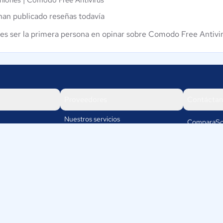
niones |
Comodo Free Antivirus
han publicado reseñas todavía
es ser la primera persona en opinar sobre Comodo Free Antivi
Proveedores
Contáctan
Nuestros servicios
ComparaSo
Av. Cra 19
Iniciar sesión
110111
Bogotá
Colombia
os
+57-1-5802
info@c