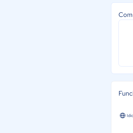
Como
Func
Idi