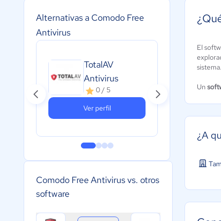
¿Qué
Alternativas a Comodo Free
Antivirus
El soft
explorac
TotalAV
sistema
Ava
Antivirus
Un
soft
0 / 5
Ver perfil
¿A qu
Tam
Comodo Free Antivirus vs. otros
software