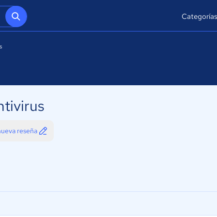
Categoría
s
tivirus
 nueva reseña