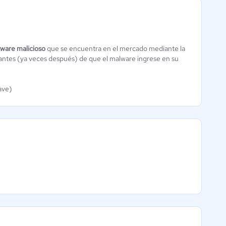
tware malicioso
que se encuentra en el mercado mediante la
antes (ya veces después) de que el malware ingrese en su
Emsisoft
Software
lave)
0 / 5