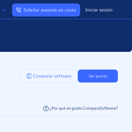
Iniciar sesión
s
Solicitar asesoría sin costo
Ver mi perfil
Cerrar sesión
Comparar software
Ver precio
¿Por qué es gratis ComparaSoftware?
facilitar la conexión