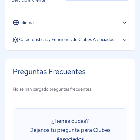
-
Servicio al cliente
Idiomas:
Portugués
Características y Funciones de Clubes Associados
Gestão de membros
Controle financeiro
Preguntas Frecuentes
Programação de atividades e eventos
Geração de relatórios
No se han cargado preguntas frecuentes.
Reservas online
Gestão de inventário
¿Tienes dudas?
Déjanos tu pregunta para Clubes
Associados