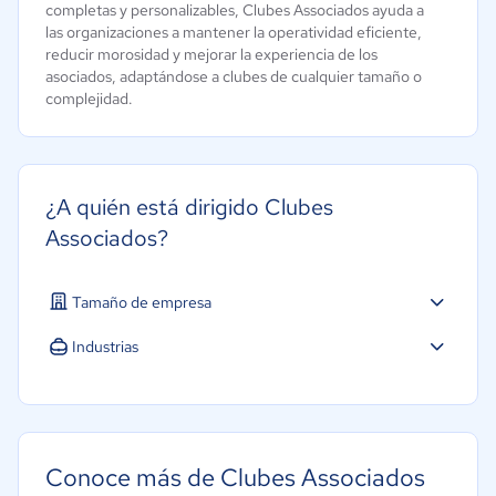
completas y personalizables, Clubes Associados ayuda a
las organizaciones a mantener la operatividad eficiente,
reducir morosidad y mejorar la experiencia de los
asociados, adaptándose a clubes de cualquier tamaño o
complejidad.
¿A quién está dirigido Clubes
Associados?
Tamaño de empresa
Micro: 1 a 9 trabajadores
Industrias
Pequeña: 10 a 49 trabajadores
Turismo
Mediana: 50 a 249 trabajadores
Grande: Más de 250 trabajadores
Conoce más de Clubes Associados