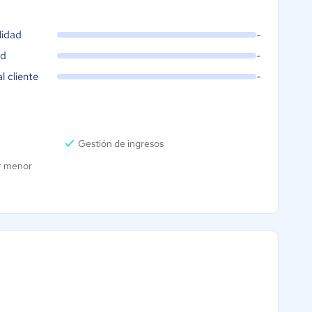
lidad
-
ad
-
al cliente
-
Gestión de ingresos
r menor