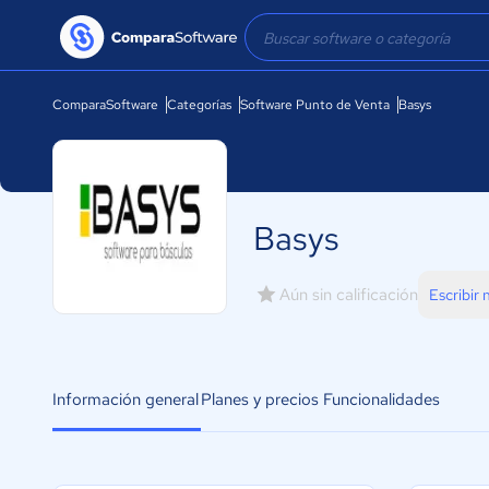
ComparaSoftware
Categorías
Software Punto de Venta
Basys
Basys
Aún sin calificación
Escribir
Información general
Planes y precios
Funcionalidades