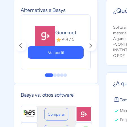
¿Qué
Alternativas a Basys
Softwar
Gour-net
N
material
Algunos
4.4 / 5
-CONT
INVEN
Ver perfil
O PDF
¿A qu
Basys vs. otros software
Tam
Micr
Comparar
Peq