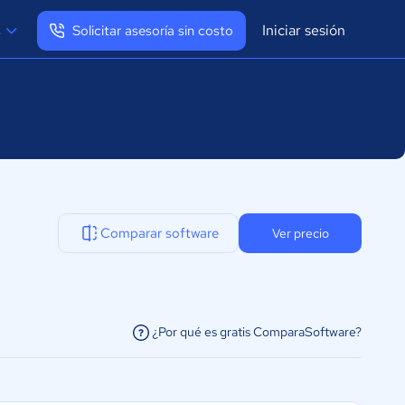
Iniciar sesión
s
Solicitar asesoría sin costo
Ver mi perfil
Cerrar sesión
Comparar software
Ver precio
¿Por qué es gratis ComparaSoftware?
facilitar la conexión