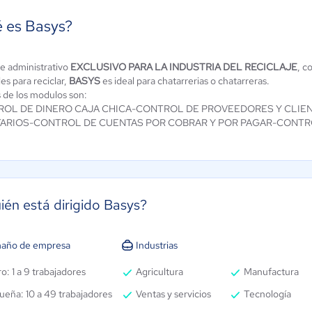
 es Basys?
e administrativo
EXCLUSIVO PARA LA INDUSTRIA DEL RECICLAJE
, c
Eleventa punto
OVACAJA
es para reciclar,
BASYS
es ideal para chatarrerias o chatarreras.
de venta
 de los modulos son:
5 / 5
4.5 / 5
ROL DE DINERO CAJA CHICA-CONTROL DE PROVEEDORES Y CLIE
TARIOS-CONTROL DE CUENTAS POR COBRAR Y POR PAGAR-CONTR
ién está dirigido Basys?
año de empresa
Industrias
o: 1 a 9 trabajadores
Agricultura
Manufactura
ueña: 10 a 49 trabajadores
Ventas y servicios
Tecnología