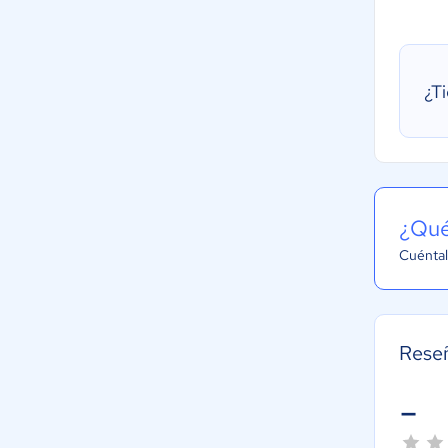
¿T
¿Qué
Cuéntal
Rese
-