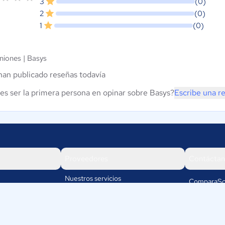
3
(0)
2
(0)
1
(0)
niones |
Basys
han publicado reseñas todavía
es ser la primera persona en opinar sobre Basys?
Escribe una r
Proveedores
Contáctan
Nuestros servicios
ComparaSo
Av. Cra 19
Iniciar sesión
110111
Bogotá