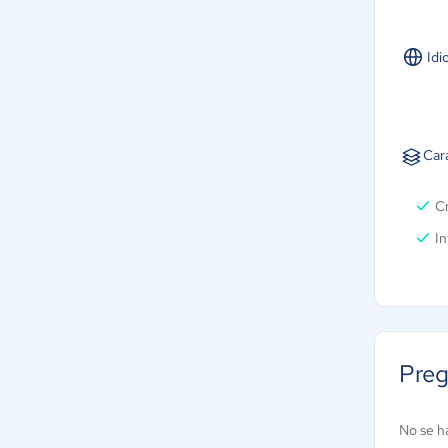
Idi
Cara
Cr
In
Preg
No se h