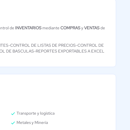
DentalSoft Plus
ontrol de
INVENTARIOS
mediante
COMPRAS
y
VENTAS
de
- Software
Sipos
Odontológico
5 / 5
NTES-CONTROL DE LISTAS DE PRECIOS-CONTROL DE
Aún sin
OL DE BASCULAS-REPORTES EXPORTABLES A EXCEL
calificación
Transporte y logística
Metales y Minería