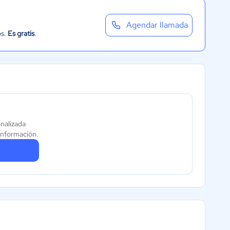
Agendar llamada
os.
Es gratis
.
onalizada
información.