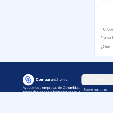
0 Opi
No se 
¿Quier
Nuestra empresa
Ayudamos a empresas de Colombia a
Sobre nosotros
tomar decisiones informadas sobre la
elección de sus herramientas
Blog
digitales.
Eventos