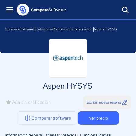
ComparaSoftware
Categorías
Software de Simulación
Aspen HYSYS
Aspen HYSYS
Aún sin calificación
Escribir nueva reseña
Comparar software
Ver precio
Información general
Planes y precios
Funcionalidades