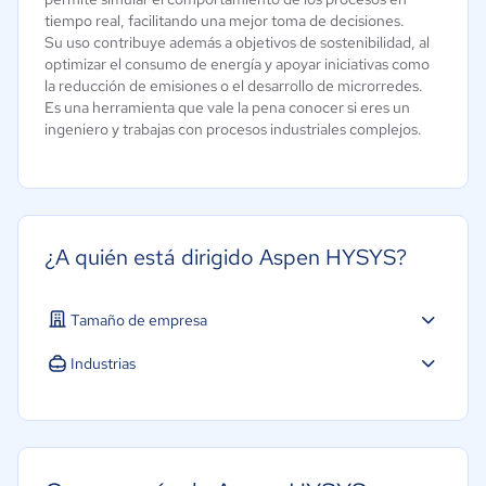
tiempo real, facilitando una mejor toma de decisiones.
Su uso contribuye además a objetivos de sostenibilidad, al
optimizar el consumo de energía y apoyar iniciativas como
la reducción de emisiones o el desarrollo de microrredes.
Es una herramienta que vale la pena conocer si eres un
ingeniero y trabajas con procesos industriales complejos.
¿A quién está dirigido Aspen HYSYS?
Tamaño de empresa
Mediana: 50 a 249 trabajadores
Industrias
Grande: Más de 250 trabajadores
Energía
Farmacéutica
Software / TI