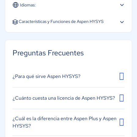
Idiomas:
Español
Inglés
Portugués
Características y Funciones de Aspen HYSYS
Análisis de diseño
Base de datos específica para la industria
Preguntas Frecuentes
Herramientas de presentación
Modelado 3D
Modelado continuo
¿Para qué sirve Aspen HYSYS?
Modelado de eventos discretos
Modelado del movimiento
¿Cuánto cuesta una licencia de Aspen HYSYS?
Modelado gráfico
Simulación de Montecarlo
¿Cuál es la diferencia entre Aspen Plus y Aspen
HYSYS?