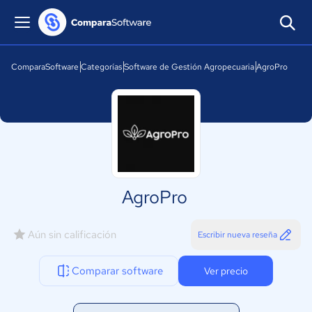
ComparaSoftware
Categorías
Software de Gestión Agropecuaria
AgroPro
AgroPro
Aún sin calificación
Escribir nueva reseña
Comparar software
Ver precio