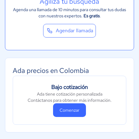
Agiliza tu búsqueda
Financiera
Agenda una llamada de 10 minutos para consultar tus dudas
con nuestros expertos.
Es gratis
.
Salud
Manufactura
Agendar llamada
Gobierno
Transporte y logística
Ada precios en Colombia
Bajo cotización
Ada tiene cotización personalizada
Contáctanos para obtener más información.
Comenzar