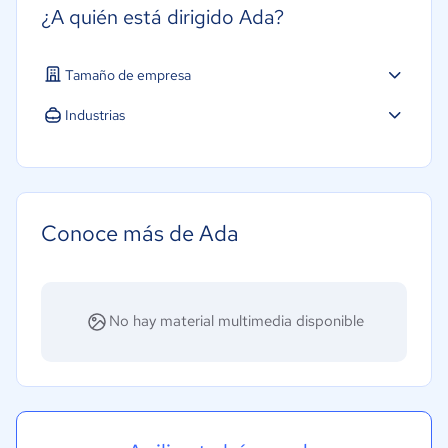
¿A quién está dirigido Ada?
Tamaño de empresa
Industrias
Construcción
Educación
Energía
Conoce más de Ada
Hotelería / Viajes
Seguros
Farmacéutica
No hay material multimedia disponible
Bienes raíces
Minorista
Software / TI
Telecomunicaciones