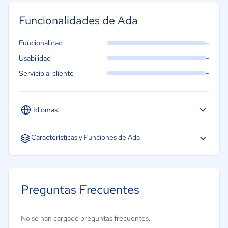
Funcionalidades de Ada
-
Funcionalidad
-
Usabilidad
-
Servicio al cliente
Idiomas:
Español
Inglés
Características y Funciones de Ada
Asistente virtual
Chats en pantalla
Preguntas Frecuentes
Desarrollo sin código
Guía contextual
No se han cargado preguntas frecuentes.
Omnicanal