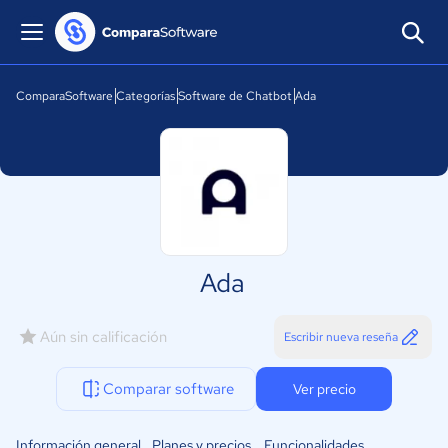
ComparaSoftware
Categorías
Software de Chatbot
Ada
Ada
Aún sin calificación
Escribir nueva reseña
Comparar software
Ver precio
Información general
Planes y precios
Funcionalidades